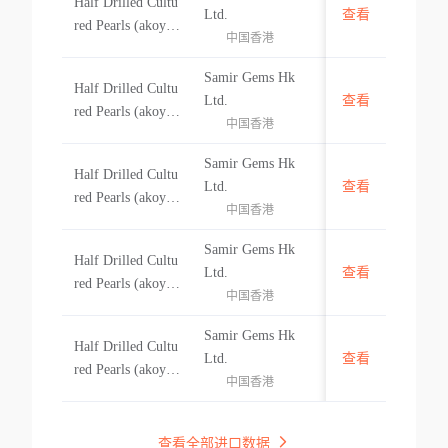
Half Drilled Cultu
red Pearls (akoya)
-
Ltd.
查看
red Pearls (akoya)
Size:7.00-7.5mm
中国香港
Size:6.5-7.00mm
Half Drilled Cultu
Samir Gems Hk
Half Drilled Cultu
red Pearls (akoya)
-
Ltd.
查看
red Pearls (akoya)
Size:6.5-7.00mm
中国香港
Size:3.00-3.5mm
Half Drilled Cultu
Samir Gems Hk
Half Drilled Cultu
red Pearls (akoya)
-
Ltd.
查看
red Pearls (akoya)
Size:3.00-3.5mm
中国香港
Size:4.5-5.00mm
Half Drilled Cultu
Samir Gems Hk
Half Drilled Cultu
red Pearls (akoya)
-
Ltd.
查看
red Pearls (akoya)
Size:4.5-5.00mm
中国香港
Size:4.5-7.00mm
Half Drilled Cultu
Samir Gems Hk
Half Drilled Cultu
red Pearls (akoya)
-
Ltd.
查看
red Pearls (akoya)
Size:4.5-7.00mm
中国香港
Size:5.00-5.6mm
Half Drilled Cultu
red Pearls (akoya)
查看全部进口数据