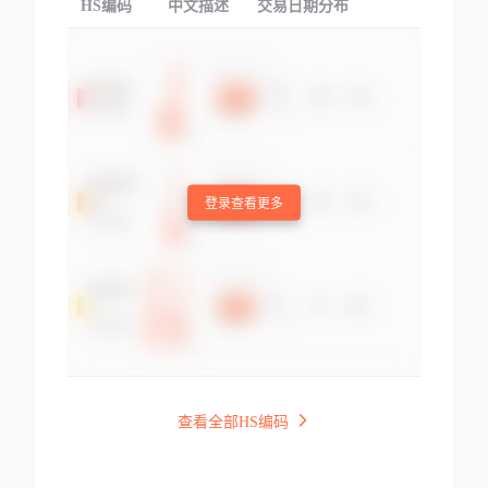
HS编码
中文描述
交易日期分布
TOP
登录查看更多
查看全部HS编码