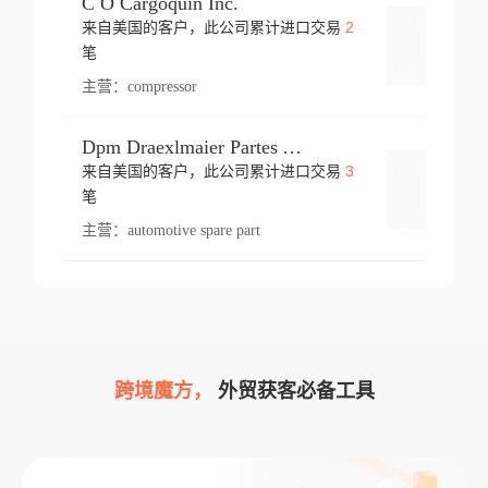
C O Cargoquin Inc.
2
来自美国的客户，此公司累计进口交易
登录
笔
主营：
compressor
Dpm Draexlmaier Partes Automotrices Corr Ind Huejotzingo
3
来自美国的客户，此公司累计进口交易
登录
笔
主营：
automotive spare part
跨境魔方，
外贸获客必备工具