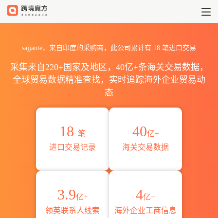
2026sajjante海关进出口数据统
sajjante，来自印度的采购商，此公司累计有
18
笔进口交易
采集来自220+国家及地区，40亿+条海关交易数据，
全球贸易数据精准查找，实时追踪海外企业贸易动
态
18
40
笔
亿+
进口交易记录
海关交易数据
3.9
4
亿+
亿+
领英联系人线索
海外企业工商信息