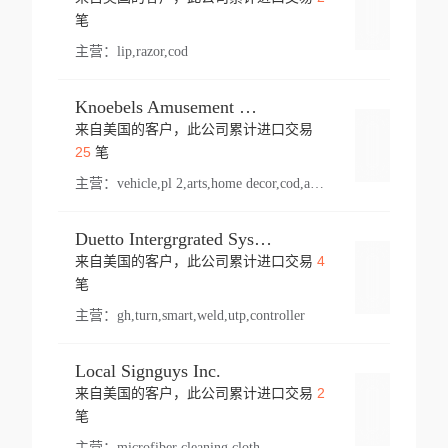
登录
笔
主营：
lip,razor,cod
Knoebels Amusement Resort
来自美国的客户，此公司累计进口交易
登录
25
笔
主营：
vehicle,pl 2,arts,home decor,cod,amusement ride,sea
Duetto Intergrgrated Systems Inc.
4
来自美国的客户，此公司累计进口交易
登录
笔
主营：
gh,turn,smart,weld,utp,controller
Local Signguys Inc.
2
来自美国的客户，此公司累计进口交易
登录
笔
主营：
microfiber cleaning cloth