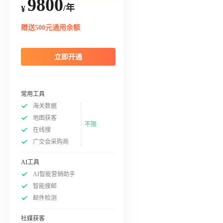
9800
/年
¥
赠送500元通用余额
立即开通
常用工具
海关数据
地图获客
不限
在线搜
广交会采购商
AI工具
AI智能营销助手
智能搜邮
邮件检测
社媒获客