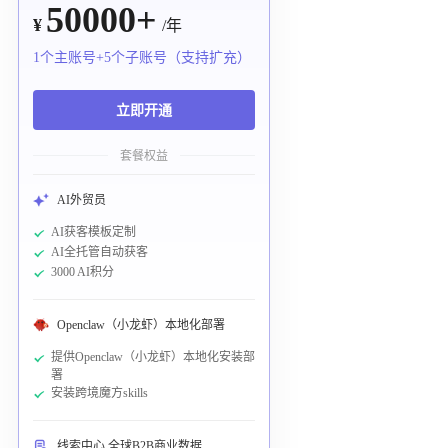
50000+
¥
/年
1个主账号+5个子账号（支持扩充）
立即开通
套餐权益
AI外贸员
AI获客模板定制
AI全托管自动获客
3000 AI积分
Openclaw（小龙虾）本地化部署
提供Openclaw（小龙虾）本地化安装部
署
安装跨境魔方skills
线索中心 全球B2B商业数据