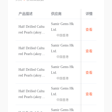
产品描述
供应商
起运国/地区
详情
Samir Gems Hk
Half Drilled Cultu
-
Ltd.
查看
red Pearls (akoya)
中国香港
Size:7.5-8.00mm
Half Drilled Cultu
Samir Gems Hk
Half Drilled Cultu
red Pearls (akoya)
-
Ltd.
查看
red Pearls (akoya)
Size:7.5-8.00mm
中国香港
Size:6.00-6.5mm
Half Drilled Cultu
Samir Gems Hk
Half Drilled Cultu
red Pearls (akoya)
-
Ltd.
查看
red Pearls (akoya)
Size:6.00-6.5mm
中国香港
Size:5.00-5.5mm
Half Drilled Cultu
Samir Gems Hk
Half Drilled Cultu
red Pearls (akoya)
-
Ltd.
查看
red Pearls (akoya)
Size:5.00-5.5mm
中国香港
Size:7.00-7.5mm
Half Drilled Cultu
Samir Gems Hk