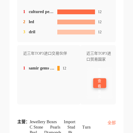
1
cultured pearls
12
2
led
12
3
dril
12
近三年TOP3进口交易伙伴
近三年TOP3进
口贸易国家
1
samir gems hk ltd.
12
登
录
查
看
更
多
主营：
Jewellery Boxes
Import
全部
C Stone
Pearls
Stud
Turn
Burl
Diamonds
8k