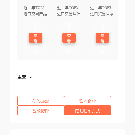
近三年TOP3
近三年TOP3
近三年TOP3
进口交易产品
进口交易伙伴
进口贸易国家
登
登
登
录
录
录
查
查
查
看
看
看
更
更
更
多
多
多
主营：
-
存入CRM
监控企业
智能搜邮
挖掘联系方式