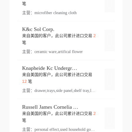
登录
笔
主营：
microfiber cleaning cloth
K&c Sol Corp.
2
来自美国的客户，此公司累计进口交易
登录
笔
主营：
ceramic ware,artifical flower
Knapheide Kc Underground
来自美国的客户，此公司累计进口交易
登录
12
笔
主营：
drawer,trays,side panel,shelf tray,lock drawer,panel,for vehicle,telescopic slide,drawer shelf,equipment,shelf,automotive part
Russell James Cornelia Arlington Va
2
来自美国的客户，此公司累计进口交易
登录
笔
主营：
personal effect,used household goods