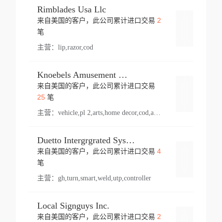
Rimblades Usa Llc
2
来自美国的客户，此公司累计进口交易
登录
笔
主营：
lip,razor,cod
Knoebels Amusement Resort
来自美国的客户，此公司累计进口交易
登录
25
笔
主营：
vehicle,pl 2,arts,home decor,cod,amusement ride,sea
Duetto Intergrgrated Systems Inc.
4
来自美国的客户，此公司累计进口交易
登录
笔
主营：
gh,turn,smart,weld,utp,controller
Local Signguys Inc.
2
来自美国的客户，此公司累计进口交易