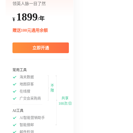
领英人脉一目了然
1899
/年
¥
赠送100元通用余额
立即开通
常用工具
海关数据
地图获客
不
限
在线搜
共享
广交会采购商
100次/日
AI工具
AI智能营销助手
智能搜邮
邮件检测