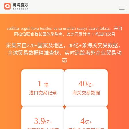
2026sadiklar soguk hava tesi
sadiklar soguk hava tesisleri ve su urunleri sanayi ticaret ltd.sti.，来自
阿拉伯联合酋长国的采购商，此公司累计有
1
笔进口交易
采集来自220+国家及地区，40亿+条海关交易数据，
全球贸易数据精准查找，实时追踪海外企业贸易动
态
1
40
笔
亿+
进口交易记录
海关交易数据
3.9
4
亿+
亿+