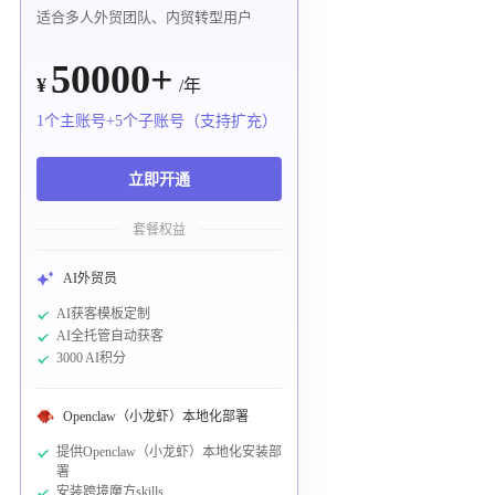
适合多人外贸团队、内贸转型用户
50000+
¥
/年
1个主账号+5个子账号（支持扩充）
立即开通
套餐权益
AI外贸员
AI获客模板定制
AI全托管自动获客
3000 AI积分
Openclaw（小龙虾）本地化部署
提供Openclaw（小龙虾）本地化安装部
署
安装跨境魔方skills