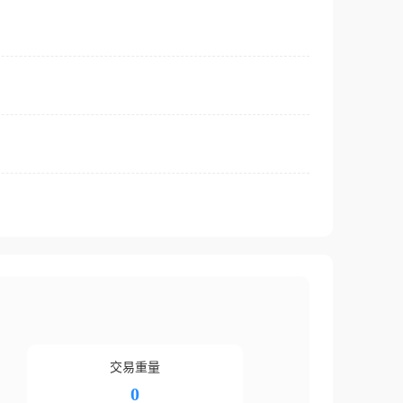
交易重量
0