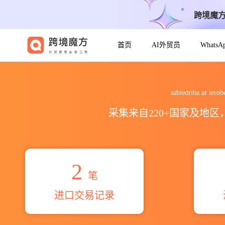
跨境魔
首页
AI外贸员
Whats
2026sabiedriba ar ierobezot
sabiedriba ar 
采集来自220+国家及地
2
笔
进口交易记录