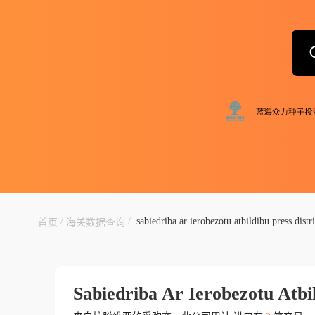
/
/
sabiedriba ar ierobezotu atbildibu press distr
首页
海关数据查询