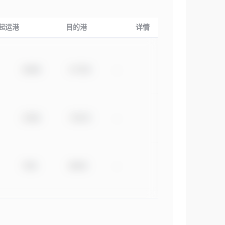
起运港
目的港
详情