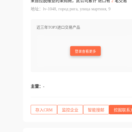
来自拉脱维亚的采购商，此公司累计 进口有
2
笔交易
地址：lv-1048, город рига, улица мартиня, 9
近三年TOP3进口交易产品
登录查看更多
主营：
-
存入CRM
监控企业
智能搜邮
挖掘联系