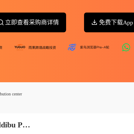
立即查看采购商详情
免费下载App
ibution center
Sabiedriba Ar Ierobezotu Atbildibu Press Distribution Center