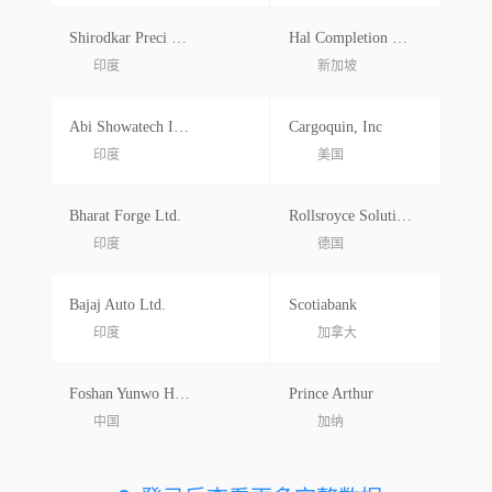
Shirodkar Preci Co.pvt.ltd.
Hal Completion Manufacturing Pte Ltd.
印度
新加坡
Abi Showatech India Pvt Ltd
Cargoquin, Inc
印度
美国
Bharat Forge Ltd.
Rollsroyce Solutions Gmbh
印度
德国
Bajaj Auto Ltd.
Scotiabank
印度
加拿大
Foshan Yunwo Household Factory Co Ltd
Prince Arthur
中国
加纳