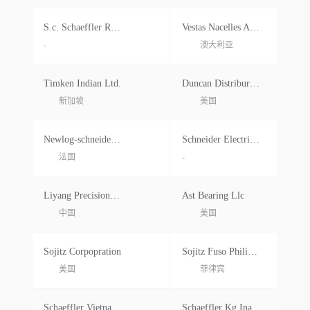
S.c. Schaeffler Romania S.r.l.
Vestas Nacelles America Inc.
-
澳大利亚
Timken Indian Ltd.
Duncan Distriburtion Center
新加坡
美国
Newlog-schneider Electric Ind Sas
Schneider Electric Phils.inc.
法国
-
Liyang Precision Bearing Shanghai Co.ltd.
Ast Bearing Llc
中国
美国
Sojitz Corpopration
Sojitz Fuso Philippines Corp.
美国
菲律宾
Schaeffler Vietnam Co.ltd.
Schaeffler Kg Ina