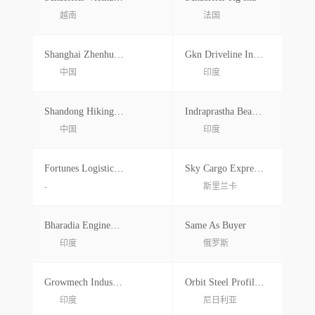
越南
法国
Shanghai Zhenhua Bearing Works
Gkn Driveline India Ltd.
中国
印度
Shandong Hiking International Commcrec Group Co.ltd.
Indraprastha Bearings Pvt Ltd.
中国
印度
Fortunes Logistics Limited
Sky Cargo Express Logistics Pvt Ltd.
-
斯里兰卡
Bharadia Engineering Industries
Same As Buyer
印度
俄罗斯
Growmech Industries Pvt Ltd.
Orbit Steel Profile Ltd.
印度
尼日利亚