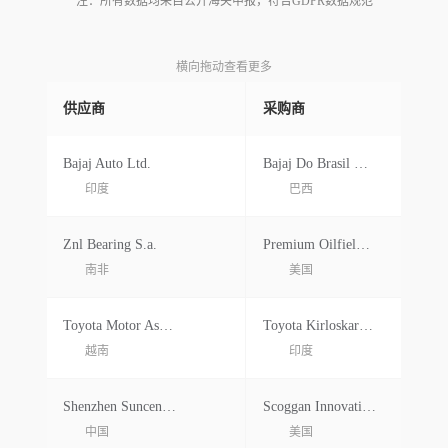
注：所有数据均来自公开海关申报，符合GDPR数据规范
横向拖动查看更多
供应商
采购商
Bajaj Auto Ltd.
Bajaj Do Brasil Comercio De Motocic
印度
巴西
Znl Bearing S.a.
Premium Oilfield Technologies
南非
美国
Toyota Motor Asia(singapore)pte Ltd
Toyota Kirloskar Motor Pvt Ltd.
越南
印度
Shenzhen Suncent Auto Parts Technol Ogy Company
Scoggan Innovation Co Ltd Co Fba
中国
美国