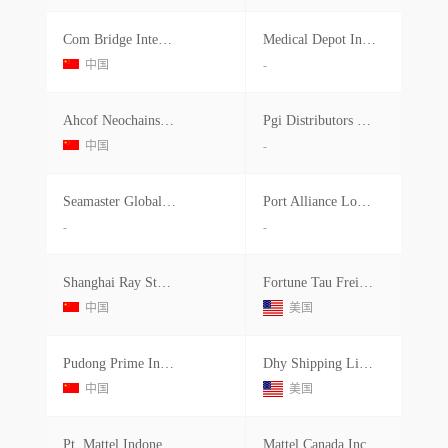
Com Bridge International Company Li
Medical Depot Incorporated
中国
-
Ahcof Neochains Holdings
Pgi Distributors Corp
中国
-
Seamaster Global Forwarding (shanghai) Limited
Port Alliance Logistics International Inc.
-
-
Shanghai Ray Stars Logistics Compan
Fortune Tau Freight Forwarding Inc.
中国
美国
Pudong Prime International Logistics,inc.
Dhy Shipping Line Inc.
中国
美国
Pt. Mattel Indonesia
Mattel Canada Inc.