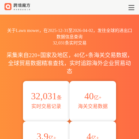
2025到2026Lawn mower出
关于Lawn mower，在2025-12-31至2026-04-02，发往全球的进出口
数据信息查询
32,031条实时交易
采集来自220+国家及地区，40亿+条海关交易数据，
全球贸易数据精准查找，实时追踪海外企业贸易动
态
32,031
40
条
亿+
实时交易记录
海关交易数据
3.9
4
亿+
亿+