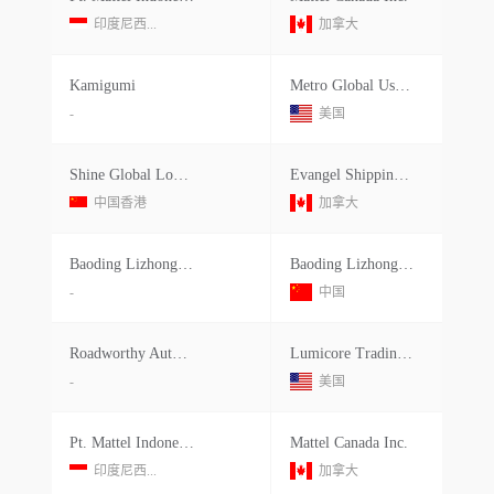
印度尼西...
加拿大
Kamigumi
Metro Global Usa Llc
-
美国
Shine Global Logistics Limited
Evangel Shipping, Inc.
中国香港
加拿大
Baoding Lizhong Wheel Manufacturin
Baoding Lizhong Wheel Manufacturing
-
中国
Roadworthy Auto Parts
Lumicore Trading Group
-
美国
Pt. Mattel Indonesia
Mattel Canada Inc.
印度尼西...
加拿大