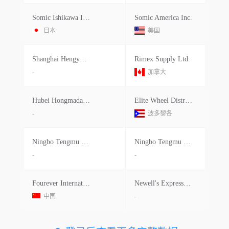
Somic Ishikawa Inc.
Somic America Inc.
日本
美国
Shanghai Hengyu Industrial.
Rimex Supply Ltd.
-
加拿大
Hubei Hongmada Wheel
Elite Wheel Distributors Inc.
-
波多黎各
Ningbo Tengmu Machinery
Ningbo Tengmu Machinery C O
-
-
Fourever International Limited
Newell's Express Worldwide Logistic
中国
-