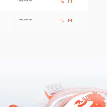
********
********