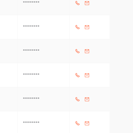
********
********
********
********
********
********