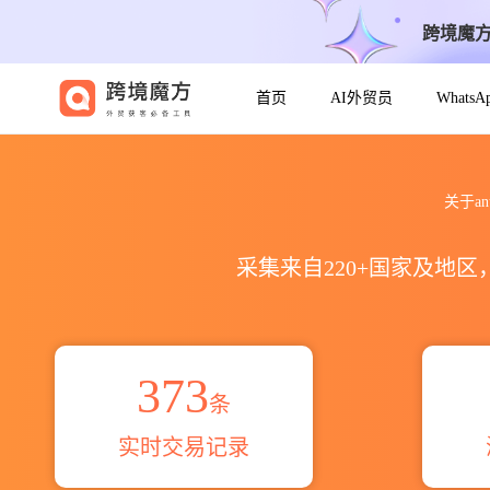
跨境魔
首页
AI外贸员
Whats
2025到2026anti-static ru
关于an
采集来自220+国家及地
373
条
实时交易记录