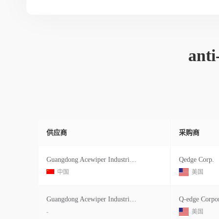
ant
供应商
采购商
Guangdong Acewiper Industrial Techn
Qedge Corp.
中国
美国
Guangdong Acewiper Industrial Techn
Q-edge Corpor
-
美国