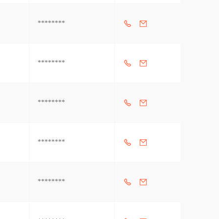
********
********
********
********
********