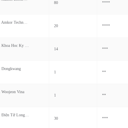
80
****
Cong Ty Tnhh Amkor Technology Viet Nam
20
****
Cong Ty Tnhh Khoa Hoc Ky Thuat Honor Viet Nam
14
***
h Dongkwang
1
**
 Woojeon Vina
1
**
Công Ty Tnhh Điện Tử Longcheer Meiko Việt Nam
30
***