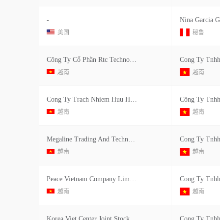
-
Nina Garcia G
美国
秘鲁
Công Ty Cổ Phần Rtc Technology Việt Nam
越南
越南
Cong Ty Trach Nhiem Huu Han Propack Vina
越南
越南
Megaline Trading And Technology Company Limited
越南
越南
Peace Vietnam Company Limited
越南
越南
Korea Viet Center Joint Stock Company