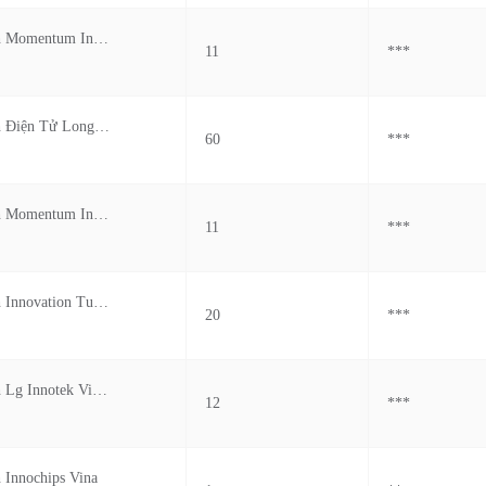
Công Ty Tnhh Momentum Industrial (vietnam)
11
***
Công Ty Tnhh Điện Tử Longcheer Meiko Việt Nam
60
***
Công Ty Tnhh Momentum Industrial (vietnam)
11
***
Cong Ty Tnhh Innovation Tuong Lai Viet Nam
20
***
Cong Ty Tnhh Lg Innotek Viet Nam Hai Phong
12
***
 Innochips Vina