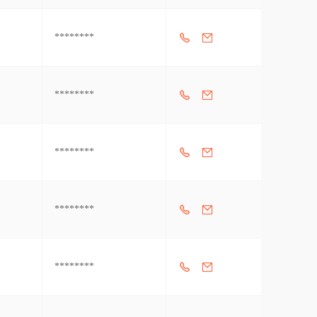
********
********
********
********
********