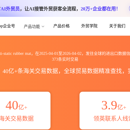
方
AI外贸员
，让AI接管外贸获客全流程，
20万+企业都在用！
App企业号
产品价格
外贸学院
关于我们
产品功能
bber mat出口到全球海关进出口数据信息查询
ti-static rubber mat，在2025-04-01至2026-04-02，发往全球的进出口数
373条实时交易
区，40亿+条海关交易数据，全球贸易数据精准查找
40
3.9
亿+
亿+
海关交易数据
领英联系人线