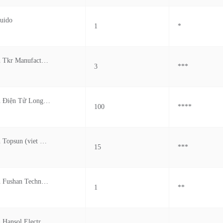
uido
1
*
Cong Ty Tnhh Tkr Manufacturing Viet Nam
3
***
Công Ty Tnhh Điện Tử Longcheer Meiko Việt Nam
100
****
Cong Ty Tnhh Topsun (viet Nam)
15
***
Cong Ty Tnhh Fushan Technology (viet Nam)
1
**
Cong Ty Tnhh Hansol Electronics Viet Nam