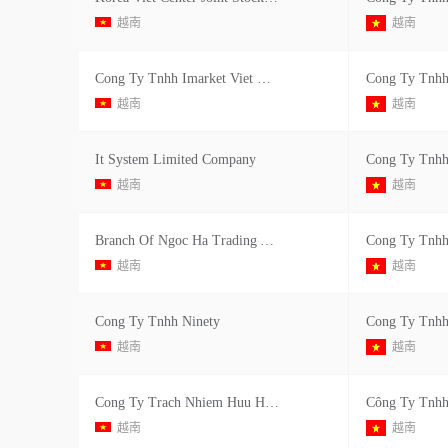
越南
越南
Cong Ty Tnhh Imarket Viet Nam
越南
越南
It System Limited Company
越南
越南
Branch Of Ngoc Ha Trading And Service Joint Stock Company In Vinh Phuc
Cong Ty Tnh
越南
越南
Cong Ty Tnhh Ninety
Cong Ty Tnhh
越南
越南
Cong Ty Trach Nhiem Huu Han Propack Vina
越南
越南