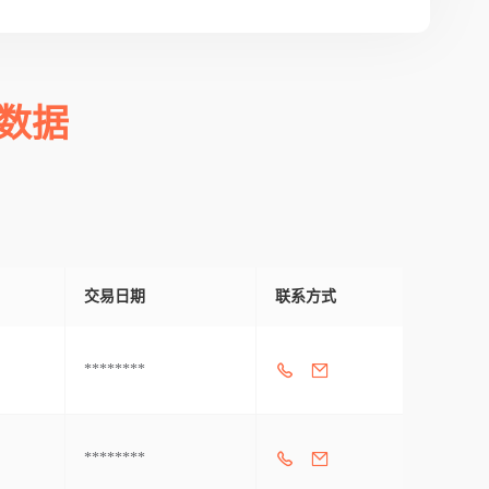
数据
交易日期
联系方式
********
********