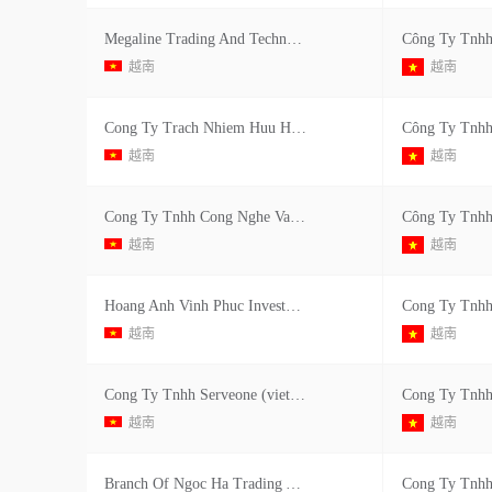
Megaline Trading And Technology Company Limited
越南
越南
Cong Ty Trach Nhiem Huu Han Propack Vina
越南
越南
Cong Ty Tnhh Cong Nghe Va Thuong Mai Megaline
越南
越南
Hoang Anh Vinh Phuc Investment Trade And Services Company Limited
越南
越南
Cong Ty Tnhh Serveone (viet Nam)
越南
越南
Branch Of Ngoc Ha Trading And Service Joint Stock Company In Vinh Phuc
Cong Ty Tnhh