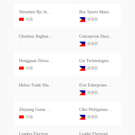
Shenzhen Rjc Industries Co.ltd.
Bay Sports Manufacturing Inc.
中国
菲律宾
Chuzhou Jinghua Mould Manufacture Co.ltd.
Concepcion Durables Inc.
-
菲律宾
Dongguan Zhiwang Precision Mould
Gst Technologies Inc.
中国
菲律宾
Helios Trade Shanghai Ltd.
Erie Enterprises Corp.
-
菲律宾
Zhejiang Gunai Rubber&plasti
C&u Philippines Inc.
中国
菲律宾
Leaders Electronics Co.ltd.
Leader Electronics Philippine