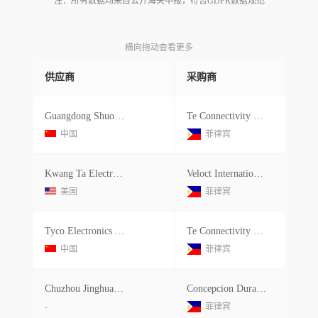
注：所有数据均来自公开海关申报，符合GDPR数据规范
横向拖动查看更多
供应商
采购商
Guangdong Shuotai Intelligent Equip
Te Connectivity Manufacturing Phili
中国
菲律宾
Kwang Ta Electric Co.ltd.
Veloct International Hardware
美国
菲律宾
Tyco Electronics Amp Qingdao Ltd.
Te Connectivity Manufacturing Phili
中国
菲律宾
Chuzhou Jinghua Mould Manufacture Co.ltd.
Concepcion Durables Inc.
-
菲律宾