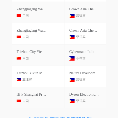
Zhangjiagang Wanzhong Mchinery Co.ltd.
Crown Asia Chemicals Corp.
中国
菲律宾
Zhangjiagang Wanzhong Mchinery Co.ltd.
Crown Asia Chemicals Corp.
中国
菲律宾
Taizhou City Yichuan Moulds Co.ltd.
Cybermann Industrial Corp.
中国
菲律宾
Taizhou Yikun Mould Co Ltd.
Neltex Development Co.inc.
菲律宾
菲律宾
Hi P Shanghai Precision Mold Die Co.ltd.
Dyson Electronics Pte. Ltd - Philippines
中国
菲律宾