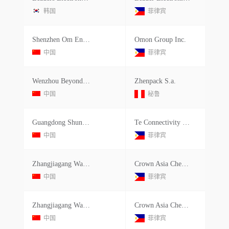
韩国
菲律宾
Shenzhen Om Enterprises Co.ltd.
Omon Group Inc.
中国
菲律宾
Wenzhou Beyond Machine Co.ltd.
Zhenpack S.a.
中国
秘鲁
Guangdong Shunde Mengen Electronics
Te Connectivity Manufacturing Phili
中国
菲律宾
Zhangjiagang Wanzhong Mchinery Co.ltd.
Crown Asia Chemicals Corp.
中国
菲律宾
Zhangjiagang Wanzhong Mchinery Co.ltd.
Crown Asia Chemicals Corp.
中国
菲律宾