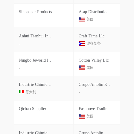
Sinopaper Products
Asap Distribution Llc
-
美国
Anhui Tianhui Industrial And Trading
Craft Time Llc
-
波多黎各
Ningbo Jeworld Import And Export Co
Cotton Valley Llc
-
美国
Industrie Chimiche Forestali Spa
Grupo Antolin Kentucky, Inc.
意大利
-
Qichao Supplier Chain Management
Fastmove Trading Inc
-
美国
Industrie Chimiche Forestali S.p.a
Grupo Antolin