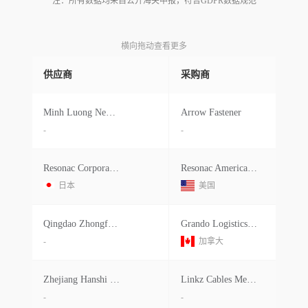
注：所有数据均来自公开海关申报，符合GDPR数据规范
横向拖动查看更多
供应商
采购商
Minh Luong Newmaterials Import Expo
Arrow Fastener
-
-
Resonac Corporation
Resonac America, Inc.
日本
美国
Qingdao Zhongfu International
Grando Logistics Canada Inc
-
加拿大
Zhejiang Hanshi Trading
Linkz Cables Mexico
-
-