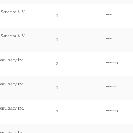
Proveedores Y Servicios V V S.a.
1
***
Proveedores Y Servicios V V S.a.
1
***
nsultancy Inc.
2
******
nsultancy Inc.
1
*****
nsultancy Inc.
2
******
nsultancy Inc.