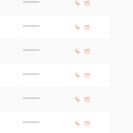
********
********
********
********
********
********