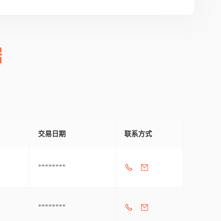
据
交易日期
联系方式
********
********