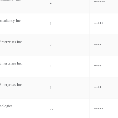
2
******
nsultancy Inc.
1
*****
nterprises Inc.
2
****
nterprises Inc.
4
****
nterprises Inc.
1
****
nologies
22
*****