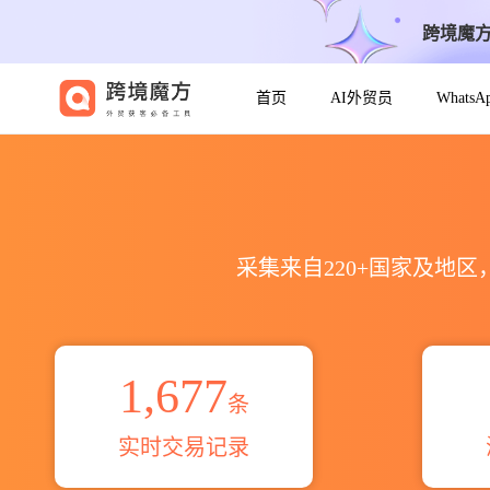
跨境魔
首页
AI外贸员
Whats
hip prosthesis出口到全球海关
采集来自220+国家及地
1,677
条
实时交易记录