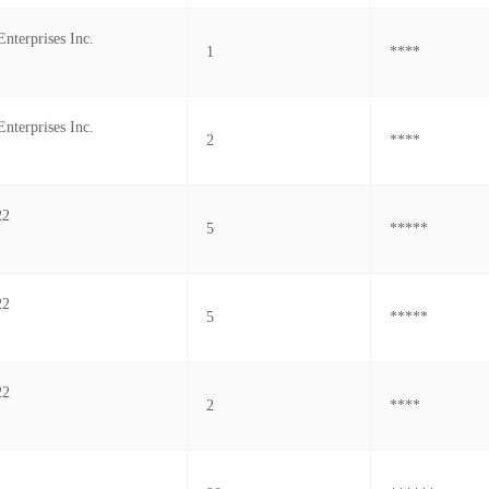
nterprises Inc.
1
****
nterprises Inc.
2
****
22
5
*****
22
5
*****
22
2
****