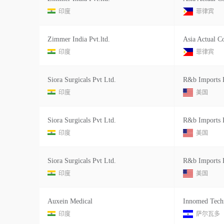
印度
菲律宾
Zimmer India Pvt.ltd.
Asia Actual Co
印度
菲律宾
Siora Surgicals Pvt Ltd.
R&b Imports E
印度
美国
Siora Surgicals Pvt Ltd.
R&b Imports E
印度
美国
Siora Surgicals Pvt Ltd.
R&b Imports E
印度
美国
Auxein Medical
Innomed Tech
印度
萨尔瓦多