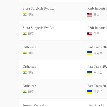
Siora Surgicals Pvt Ltd.
R&b Imports E
印度
美国
Siora Surgicals Pvt Ltd.
R&b Imports E
印度
美国
Orthotech
Fast Trans 20
印度
乌克兰
Orthotech
Fast Trans 20
印度
乌克兰
Orthotech
Fast Trans 20
印度
乌克兰
Auxein Medical
Stein Cia Ltd.