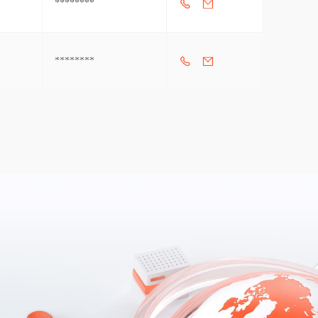
********
********