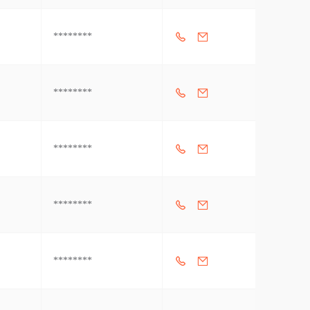
********
********
********
********
********