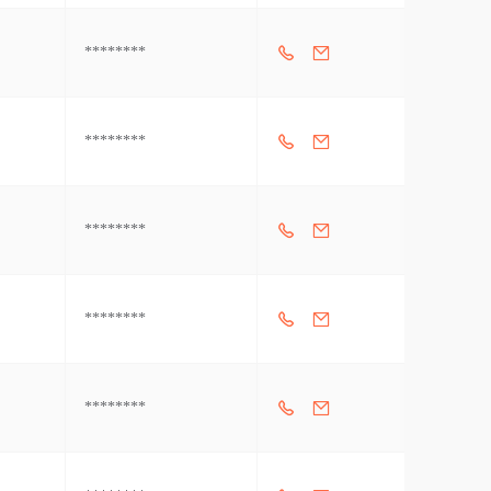
********
********
********
********
********