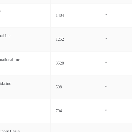
d
1404
*
nal Inc
1252
*
national Inc.
3528
*
da,inc
508
*
704
*
upply Chain