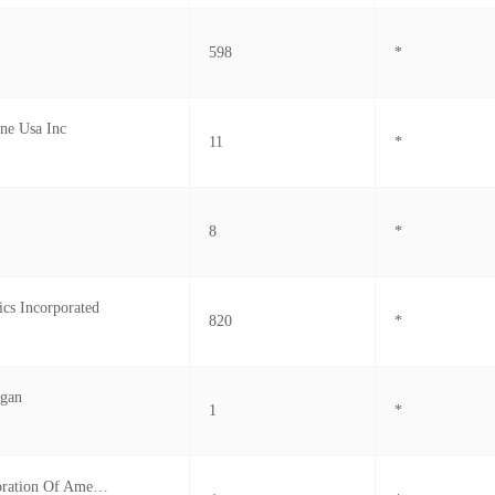
598
*
ne Usa Inc
11
*
8
*
ics Incorporated
820
*
igan
1
*
Yamaha Corporation Of America