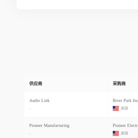
供应商
采购商
Audio Link
River Park In
-
美国
Pioneer Manufacturing
Pioneer Electr
-
美国