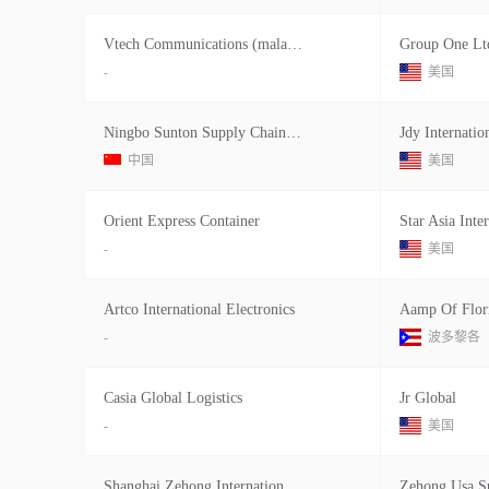
Vtech Communications (malaysia) Sdn
Group One Lt
-
美国
Ningbo Sunton Supply Chain Manageme
Jdy Internatio
中国
美国
Orient Express Container
Star Asia Inter
-
美国
Artco International Electronics
Aamp Of Flori
-
波多黎各
Casia Global Logistics
Jr Global
-
美国
Shanghai Zehong International Logis
Zehong Usa S