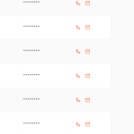
********
********
********
********
********
********