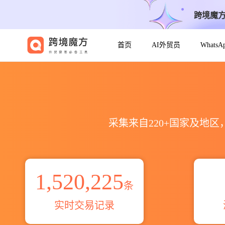
跨境魔
首页
AI外贸员
Whats
2021到2026Audio出口到全球
采集来自220+国家及地
1,520,225
条
实时交易记录