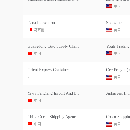
-
美国
Dana Innovations
Sonos Inc.
马耳他
美国
Guangdong L&c Supply Chain Manageme
Youli Trading
中国
美国
Orient Express Container
Oec Freight (n
-
美国
Yiwu Fenglang Import And Export Co.
Anharvest Intl
中国
-
China Ocean Shipping Agency Company
Cosco Shippin
中国
美国