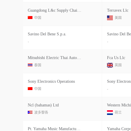
Guangdong L&c Supply Chain Manageme
Terravex Llc
中国
美国
Savino Del Bene S.p.a.
Savino Del Be
-
-
Mitsubishi Electric Thai Auto-parts
Fca Us Llc
泰国
英国
Sony Electronics Operations
Sony Electron
中国
-
Ncl (bahamas) Ltd
Western Mich
波多黎各
荷兰
Pt. Yamaha Music Manufacturing Asia