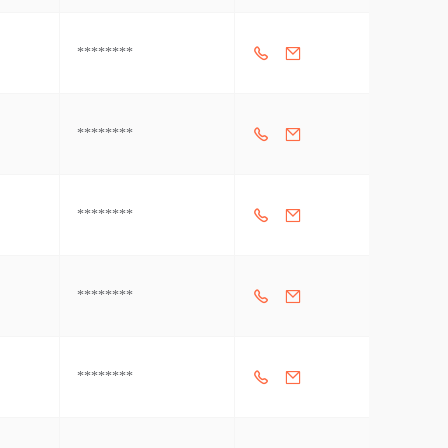
********
********
********
********
********