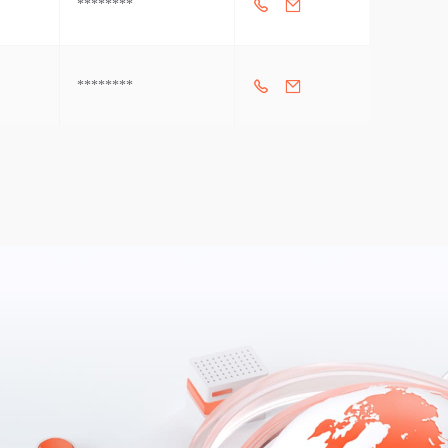
********
********