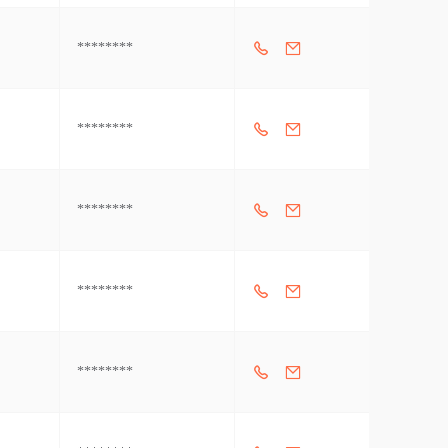
********
********
********
********
********