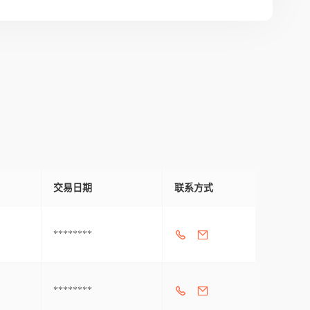
交易日期
联系方式
********
********