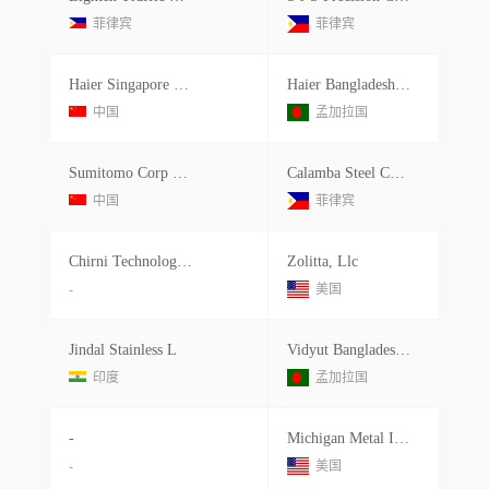
菲律宾
菲律宾
Haier Singapore Investment Holdings Pvt Ltd.
Haier Bangladesh Ltd.
中国
孟加拉国
Sumitomo Corp Shanghai Ltd.
Calamba Steel Center Corp.
中国
菲律宾
Chirni Technologies Co Ltd.
Zolitta, Llc
-
美国
Jindal Stainless L
Vidyut Bangladesh Pvt Ltd.
印度
孟加拉国
-
Michigan Metal Importers
-
美国