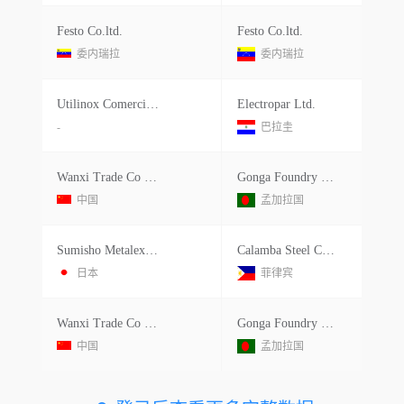
Festo Co.ltd.
Festo Co.ltd.
委内瑞拉
委内瑞拉
Utilinox Comercio E Industria Ltd.
Electropar Ltd.
-
巴拉圭
Wanxi Trade Co Ltd
Gonga Foundry Ltd.
中国
孟加拉国
Sumisho Metalex Corp
Calamba Steel Center Corp.
日本
菲律宾
Wanxi Trade Co Ltd
Gonga Foundry Ltd.
中国
孟加拉国