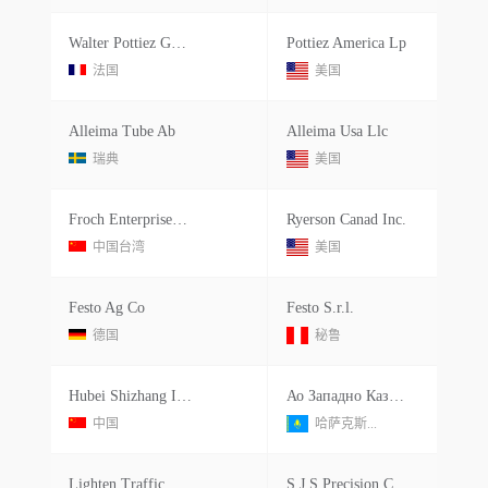
Walter Pottiez Gmbh
Pottiez America Lp
法国
美国
Alleima Tube Ab
Alleima Usa Llc
瑞典
美国
Froch Enterprises Co.ltd.
Ryerson Canad Inc.
中国台湾
美国
Festo Ag Co
Festo S.r.l.
德国
秘鲁
Hubei Shizhang Industril&trading Co.ltd.
Ао Западно Казахстанская Машиностроитель Ная Компания
中国
哈萨克斯...
Lighten Traffic Safety Co.ltd.
S J S Precision Corp.