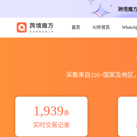
跨境魔
首页
AI外贸员
Whats
2021到2026锂电池出口到全球海
采集来自220+国家及地
1,939
条
实时交易记录