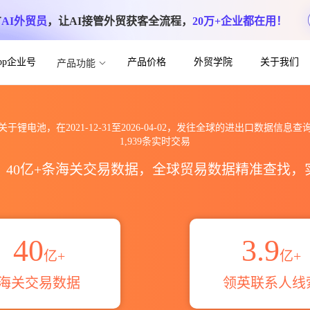
方
AI外贸员
，让AI接管外贸获客全流程，
20万+企业都在用！
App企业号
产品价格
外贸学院
关于我们
产品功能
关进出口数据信息查询_跨境魔方
关于锂电池，在2021-12-31至2026-04-02，发往全球的进出口数据信息查
1,939条实时交易
区，40亿+条海关交易数据，全球贸易数据精准查找
40
3.9
亿+
亿+
海关交易数据
领英联系人线