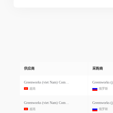
供应商
采购商
Greenworks (viet Nam) Company Limited
Greenworks (j
越南
俄罗斯
Greenworks (viet Nam) Company Limited
Greenworks (j
越南
俄罗斯