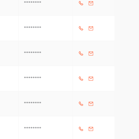
********
********
********
********
********
********