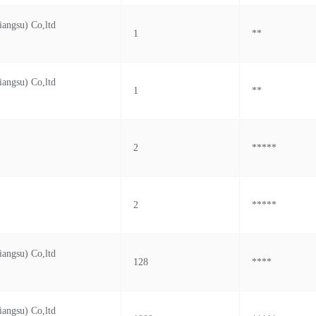
iangsu) Co,ltd
1
**
iangsu) Co,ltd
1
**
2
*****
2
*****
iangsu) Co,ltd
128
****
iangsu) Co,ltd