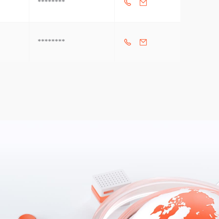
********
********