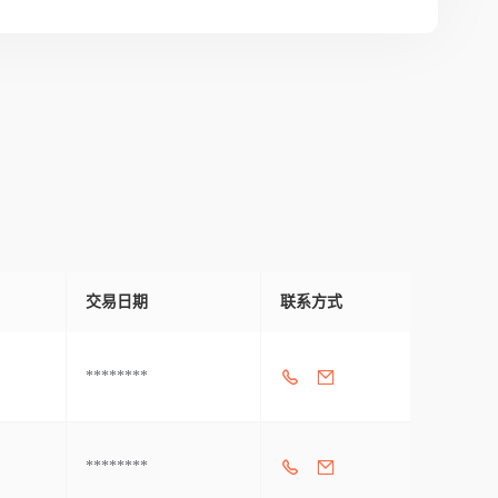
交易日期
联系方式
********
********