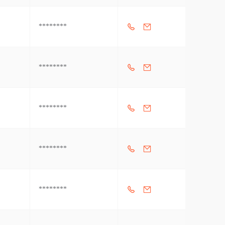
********
********
********
********
********