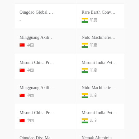
Qingdao Global Belting Co.ltd.
Rare Earth Conveyors Pvt Ltd.
-
印度
Mingguang Akili Technology Co.ltd
Nido Machineries Pvt Ltd.
中国
印度
Misumi China Precision Machinery
Misumi India Pvt.ltd.
中国
印度
Mingguang Akili Technology Co.ltd
Nido Machineries Pvt Ltd.
中国
印度
Misumi China Precision Machinery
Misumi India Pvt.ltd.
中国
印度
Qingdao Disa Machinery Co.ltd
Nemak Aluminium Castings India Pvt.ltd.