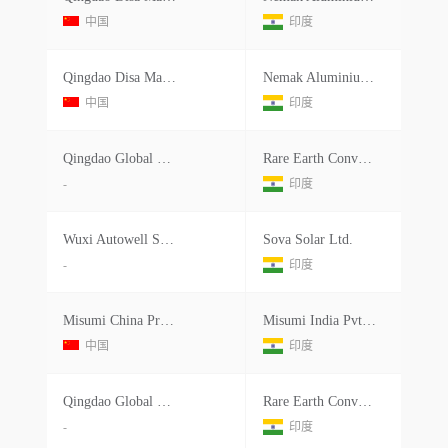
中国
印度
Qingdao Disa Machinery Co.ltd
Nemak Aluminium Castings India Pvt.ltd.
中国
印度
Qingdao Global Belting Co.ltd.
Rare Earth Conveyors Pvt Ltd.
-
印度
Wuxi Autowell Supply Chain Management Co.ltd.
Sova Solar Ltd.
-
印度
Misumi China Precision Machinery
Misumi India Pvt.ltd.
中国
印度
Qingdao Global Belting Co.ltd.
Rare Earth Conveyors Pvt Ltd.
-
印度