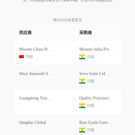
注：所有数据均来自公开海关申报，符合GDPR数据规范
横向拖动查看更多
供应商
采购商
Misumi China Precision Machinery
Misumi India Pvt.ltd.
中国
印度
Wuxi Autowell Supply Chain Management Co.ltd.
Sova Solar Ltd.
-
印度
Guangdong Xiecheng Intelligent
Quality Polymers
-
印度
Qingdao Global Belting Co.ltd.
Rare Earth Conveyors Pvt Ltd.
-
印度