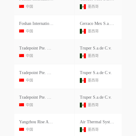
中国
墨西哥
Foshan International Trade C
Cerraco Mex S.a.de C.v.
中国
墨西哥
Tradepoint Pte. Ltd.
Truper S.a.de C.v.
中国
墨西哥
Tradepoint Pte. Ltd.
Truper S.a.de C.v.
中国
墨西哥
Tradepoint Pte. Ltd.
Truper S.a.de C.v.
中国
墨西哥
Yangzhou Rise Al Composite Metal Materials Co.ltd.
Air Thermal Systems S.de R.l.de C.v.
中国
墨西哥