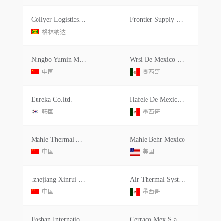
Collyer Logistics North China
Frontier Supply Chain Solutions
格林纳达
-
Ningbo Yumin Machine Industries
Wrsi De Mexico S S.de R.l.de C.v.
中国
墨西哥
Eureka Co.ltd.
Hafele De Mexico S A
韩国
墨西哥
Mahle Thermal And Fluid Systems Manufacturing Management Inc.
Mahle Behr Mexico
中国
美国
.zhejiang Xinrui Brazing Techno
Air Thermal Systems S.de R.l.de C.v.
中国
墨西哥
Foshan International Trade C
Cerraco Mex S.a.de C.v.