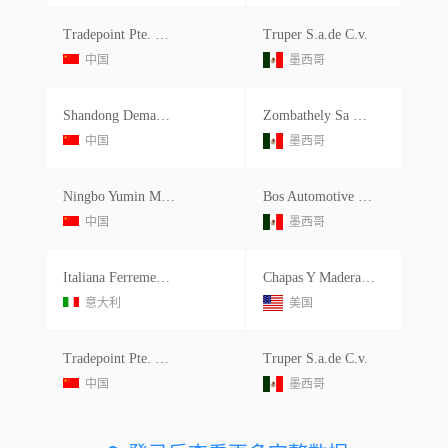
Tradepoint Pte. Ltd.
Truper S.a.de C.v.
中国
墨西哥
Shandong Demax Group
Zombathely Sa De Cv
中国
墨西哥
Ningbo Yumin Machine Industries
Bos Automotive Products Irapuato S.a.de C.v.
中国
墨西哥
Italiana Ferrementa S.r.l.
Chapas Y Maderas Importadas
意大利
美国
Tradepoint Pte. Ltd.
Truper S.a.de C.v.
中国
墨西哥