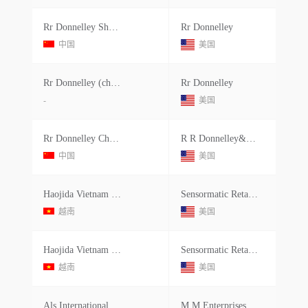
Rr Donnelley Shanghai Commercial
Rr Donnelley
中国
美国
Rr Donnelley (china) Holding
Rr Donnelley
-
美国
Rr Donnelley China Holdings Co.ltd.
R R Donnelley&sons Co
中国
美国
Haojida Vietnam Electronic Technolo
Sensormatic Retail Solution
越南
美国
Haojida Vietnam Electronic Technolo
Sensormatic Retail Solutions
越南
美国
Als International Trading Co. Ltd
M M Enterprises