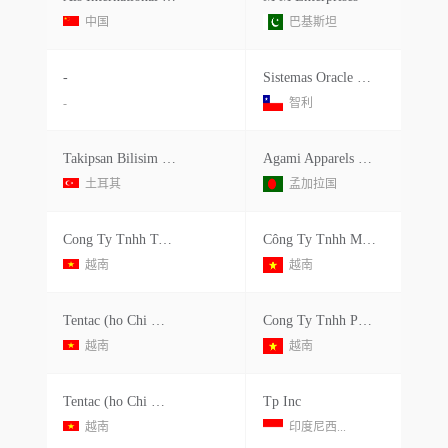
中国
巴基斯坦
-
Sistemas Oracle Chile S.a.
-
智利
Takipsan Bilisim Teknolojileri San
Agami Apparels Ltd
土耳其
孟加拉国
Cong Ty Tnhh Tentac (ho Chi Minh)
Công Ty Tnhh May Mặc Việt Thiên
越南
越南
Tentac (ho Chi Minh) Co.,ltd
Cong Ty Tnhh Phu Tho Matsuoka (dncx)
越南
越南
Tentac (ho Chi Minh) Co.,ltd
Tp Inc
越南
印度尼西...