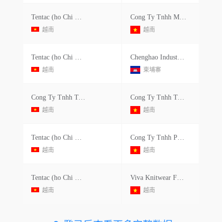
Tentac (ho Chi Minh) Co.,ltd
Cong Ty Tnhh May An Nam Matsuoka (dncx)
越南
越南
Tentac (ho Chi Minh) Co.,ltd
Chenghao Industry International Limited
越南
柬埔寨
Cong Ty Tnhh Tentac (ho Chi Minh)
Cong Ty Tnhh Tessellation Hoa Binh
越南
越南
Tentac (ho Chi Minh) Co.,ltd
Cong Ty Tnhh Phu Tho Matsuoka (dncx)
越南
越南
Tentac (ho Chi Minh) Co.,ltd
Viva Knitwear Factory Ltd
越南
越南