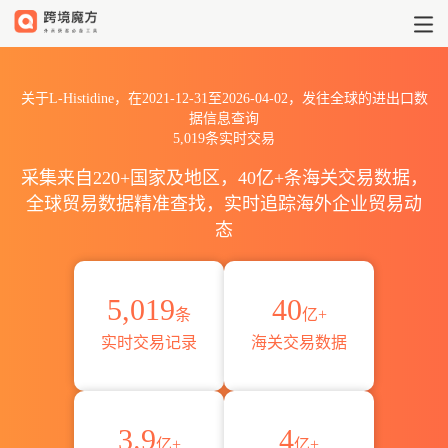
2021到2026L-Histidine出
关于L-Histidine，在2021-12-31至2026-04-02，发往全球的进出口数
据信息查询
5,019条实时交易
采集来自220+国家及地区，40亿+条海关交易数据，
全球贸易数据精准查找，实时追踪海外企业贸易动
态
5,019
40
条
亿+
实时交易记录
海关交易数据
3.9
4
亿+
亿+