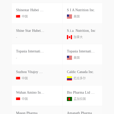
Shinestar Hubei Biological
S I A Nutrition Inc.
中国
美国
Shine Star Hubei Biological Enginee
S.i.a. Nutrition, Inc
-
加拿大
Topasia International Logistics
Topasia International Logistics U.s
-
美国
Suzhou Vitajoy Bio Technologies Co.ltd.
Caldic Canada Inc.
中国
厄瓜多尔
Wuhan Amino International Trade Co.ltd.
Bio Pharma Ltd Changed From Bio-
中国
孟加拉国
Mason Pharma
Amanath Pharmaceuticals