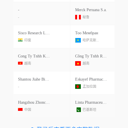
-
Merck Peruana S.a.
-
秘鲁
Sisco Research Laboratories Pvt Ltd.
Тоо Мембран
印度
哈萨克斯...
Cong Ty Tnhh Khoa Hoc Va Cong Nghe Quoc Te Liem Chinh
Công Ty Tnhh Regina Miracle International Việt Nam
越南
越南
Shantou Jiahe Biologic Technologies Co.ltd.
Eskayef Pharmaceuticals Ltd.
-
孟加拉国
Hangzhou Zhonchang Scientific Hkg
Linta Pharmaceuticals Pvt Ltd.
中国
巴基斯坦