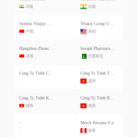
印度
印度
Suzhou Vitajoy Bio Technologies Co.ltd.
Vitajoy Group Usa Inc.
中国
美国
Hangzhou Zhonchang Scientific Hkg
Seraph Pharmaceuticals
中国
巴基斯坦
Cong Ty Tnhh Cong Nghe Trung Son (mst: 0311835273)
Công Ty Tnhh Tessellation Bình Dương
-
越南
Cong Ty Tnhh Khoa Hoc Va Cong Nghe Quoc Te Liem Chinh
Công Ty Tnhh Regina Miracle International Việt Nam
越南
越南
-
Merck Peruana S.a.
-
秘鲁