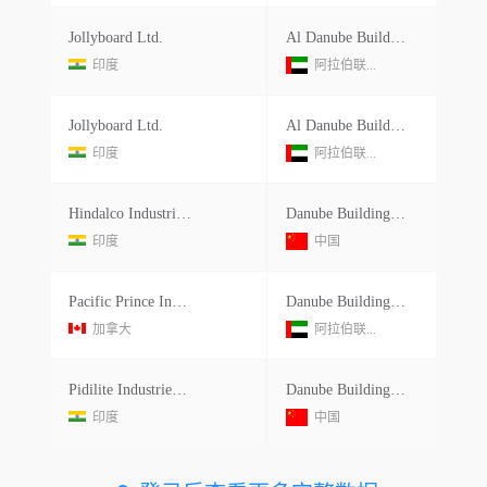
Jollyboard Ltd.
Al Danube Building Materials Co Llc
印度
阿拉伯联...
Jollyboard Ltd.
Al Danube Building Materials Co Llc
印度
阿拉伯联...
Hindalco Industries Ltd.
Danube Building Materials
印度
中国
Pacific Prince Investments Inc
Danube Building Materials Fzco
加拿大
阿拉伯联...
Pidilite Industries Ltd.
Danube Building Materials
印度
中国