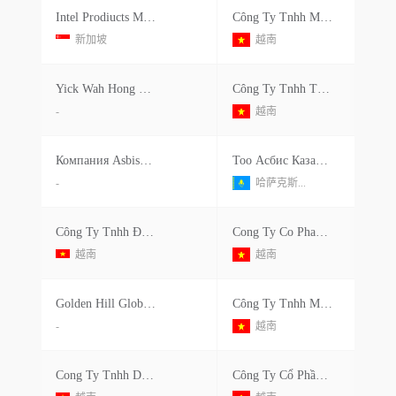
Intel Prodiucts M Sdn Bhd Co.pvt.ltd.
Công Ty Tnhh Máy Tính Khởi Động
新加坡
越南
Yick Wah Hong Co.ltd.
Công Ty Tnhh Thương Mại Và Dịch Vụ Tin Học Hk Vina
-
越南
Компания Asbisc Enterprises Pvt Ltd.
Тоо Асбис Казахстан
-
哈萨克斯...
Công Ty Tnhh Đông Nam
Cong Ty Co Phan Tkg Taekwang Vina
越南
越南
Golden Hill Global Technologies Ltd.
Công Ty Tnhh Máy Tính Hồng Anh
-
越南
Cong Ty Tnhh Dong Nam
Công Ty Cổ Phần Tkg Taekwang Vina