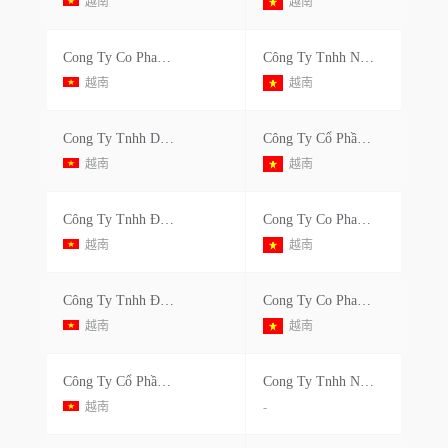
越南
越南
Cong Ty Co Phan Thuong Mai Va Dich Vu Hyh
Công Ty Tnhh New Advanced Electronics Technologies Việt Nam
越南
越南
Cong Ty Tnhh Dong Nam
Công Ty Cổ Phần Tkg Taekwang Vina
越南
越南
Công Ty Tnhh Đông Nam
Cong Ty Co Phan Tkg Taekwang Vina
越南
越南
Công Ty Tnhh Đông Nam
Cong Ty Co Phan Tkg Taekwang Vina
越南
越南
Công Ty Cổ Phần Thương Mại Và Dịch Vụ Hyh
Cong Ty Tnhh New Advanced Electronics Technologies Viet Nam
越南
-