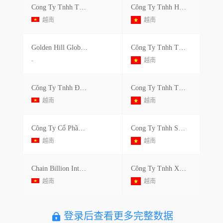
Cong Ty Tnhh Thuong Mai Va Dich Vu Sova
Công Ty Tnhh H&t Intelligent Control Vietnam
越南
越南
Golden Hill Global Technologies Ltd.
Công Ty Tnhh Thương Mại Và Dịch Vụ Tin Học Hk Vina
-
越南
Công Ty Tnhh Đông Nam
Cong Ty Tnhh Tkg Taekwang Can Tho Dncx
越南
越南
Công Ty Cổ Phần Kỹ Nghệ Banico
Cong Ty Tnhh San Xuat Cooler Master (vietnam)
越南
越南
Chain Billion International Limited
Công Ty Tnhh Xu Hướng Công Nghệ Số Dgt
越南
越南
登录后查看更多完整数据