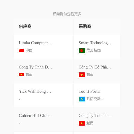
横向拖动查看更多
供应商
采购商
Limka Computer Shenzhen Technolog
Smart Technologies (bangladesh)
中国
孟加拉国
Cong Ty Tnhh Dong Nam
Công Ty Cổ Phần Tkg Taekwang Vina
越南
越南
Yick Wah Hong Co.ltd.
Тоо It Portal
-
哈萨克斯...
Golden Hill Global Technologies Ltd.
Công Ty Tnhh Thương Mại Và Dịch Vụ Tin Học Hk Vina
-
越南