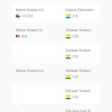
Halcon Systems Llc
Centum Electronics
阿拉伯联...
印度
Halcon System Llc
Zettaone Technologies India Private Limited
美国
印度
-
Zettaone Technologies India Pvt.ltd.
-
印度
Halcon Systems Llc
Zettaone Technologies India Private Limited
-
印度
-
Zettaone Technologies India Pvt.ltd.
-
印度
-
Tob Amp Quot Biakom Amp Quot