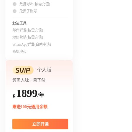
数据导出(按需充值)
免费子账号
触达工具
邮件群发(按需充值)
短信营销(按需充值)
WhatsApp群发(自助申请)
商机中心
个人版
领英人脉一目了然
1899
/年
¥
赠送100元通用余额
立即开通