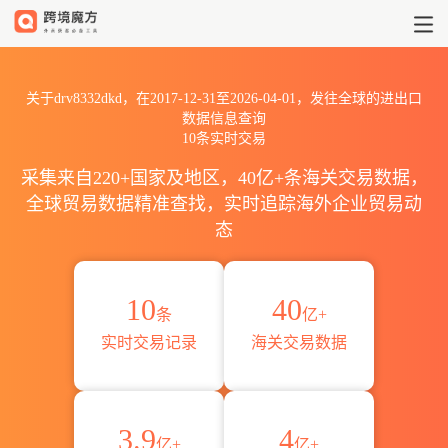
2017到2026drv8332dkd出
关于drv8332dkd，在2017-12-31至2026-04-01，发往全球的进出口
数据信息查询
10条实时交易
采集来自220+国家及地区，40亿+条海关交易数据，
全球贸易数据精准查找，实时追踪海外企业贸易动
态
10
40
条
亿+
实时交易记录
海关交易数据
3.9
4
亿+
亿+