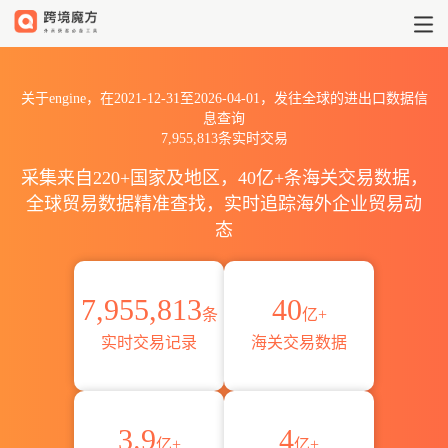
2021到2026engine出口到全球
关于engine，在2021-12-31至2026-04-01，发往全球的进出口数据信
息查询
7,955,813条实时交易
采集来自220+国家及地区，40亿+条海关交易数据，
全球贸易数据精准查找，实时追踪海外企业贸易动
态
7,955,813
40
条
亿+
实时交易记录
海关交易数据
3.9
4
亿+
亿+