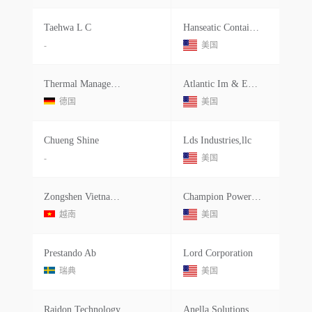
Taehwa L C
Hanseatic Container Line Ltd
-
美国
Thermal Management Solutions De Obe Rboihingen Gmbh
Atlantic Im & Export Corporation
德国
美国
Chueng Shine
Lds Industries,llc
-
美国
Zongshen Vietnam Engine Manufacture
Champion Power Equipment Inc
越南
美国
Prestando Ab
Lord Corporation
瑞典
美国
Raidon Technology
Anella Solutions Limited