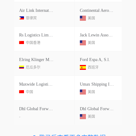
Air Link International Aviation
Continental Aerospace Technologies
菲律宾
美国
Rs Logistics Limited
Jack Lewin Associates Inc.
中国香港
美国
Elring Klinger Mexico Sa De Cv
Ford Espa A, S.l.
厄瓜多尔
西班牙
Maxwide Logistics Inc.
Umax Shipping Inc.
中国
美国
Dhl Global Forwarding Gmbh
Dhl Global Forwarding
-
美国