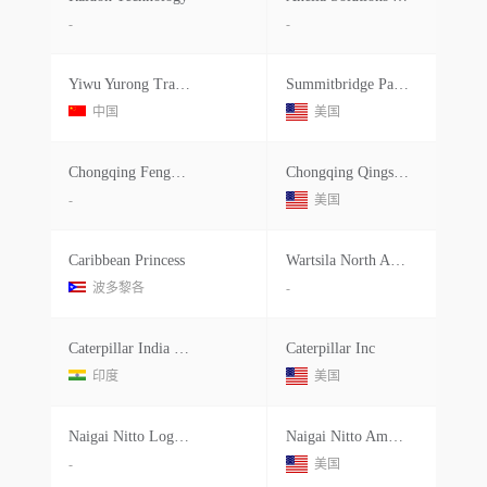
-
-
Yiwu Yurong Trading
Summitbridge Partners Inc
中国
美国
Chongqing Fengzhisu Import&export Trading
Chongqing Qingshang Network Technology
-
美国
Caribbean Princess
Wartsila North America Inc
波多黎各
-
Caterpillar India Pvt.ltd
Caterpillar Inc
印度
美国
Naigai Nitto Logistics
Naigai Nitto America Inc.
-
美国