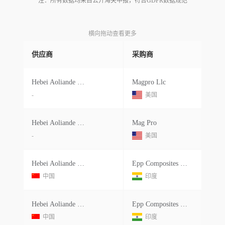
注：所有数据均来自公开海关申报，符合GDPR数据规范
横向拖动查看更多
供应商
采购商
Hebei Aoliande Chemical Equipment C
Magpro Llc
-
美国
Hebei Aoliande Chemical Equipment C South Yingbin
Mag Pro
-
美国
Hebei Aoliande Chemical Equipment Co Ltdno. Room 211, 706 Xinghua North Street Jizhou District, Hengshui China China
Epp Composites Private Limited
中国
印度
Hebei Aoliande Chemical Equipment Co Ltdno. Room 211, 706 Xinghua North Street Jizhou District, Hengshui China China
Epp Composites Pvt Ltd.
中国
印度