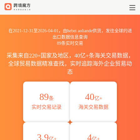
2021到2026hebei aoliandeh
在2021-12-31至2026-04-01，由hebei aoliande供货，发往全球的进
出口数据信息查询
89条实时交易
采集来自220+国家及地区，40亿+条海关交易数据，
全球贸易数据精准查找，实时追踪海外企业贸易动
态
89
40
条
亿+
实时交易记录
海关交易数据
3.9
4
亿+
亿+