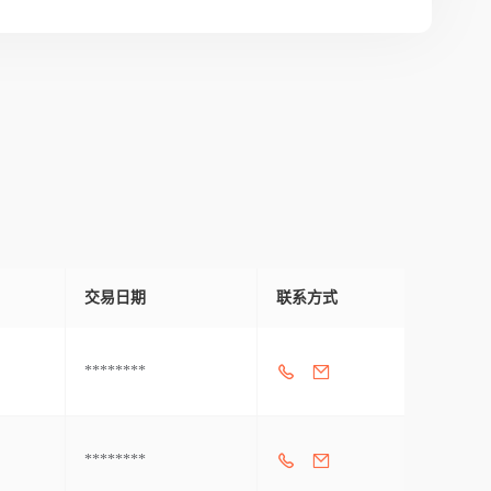
交易日期
联系方式
********
********