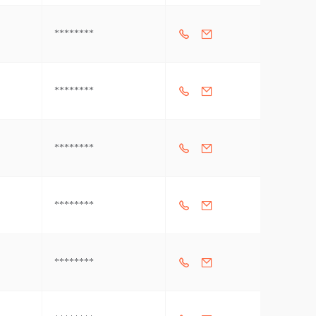
********
********
********
********
********