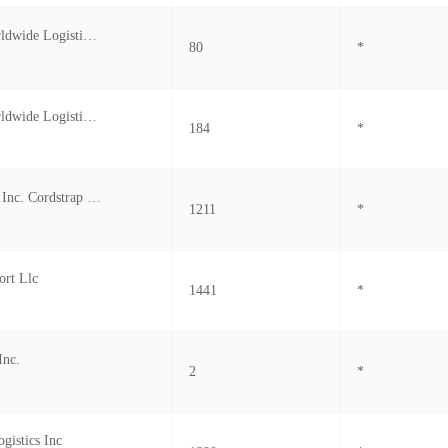
Hellmann Worldwide Logistics Inc.
80
*
Hellmann Worldwide Logistics Inc. As
184
*
Cordstrap Usa Inc. Cordstrap Usa, Inc.
1211
*
ort Llc
1441
*
Inc.
2
*
gistics Inc