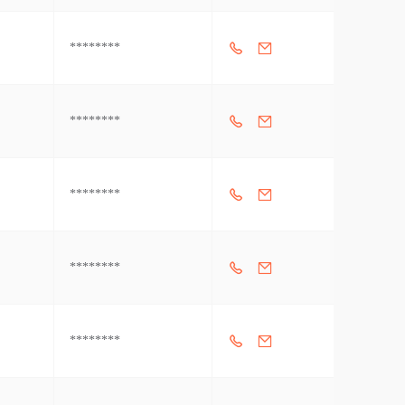
********
********
********
********
********