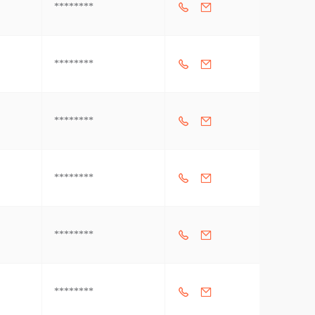
********
********
********
********
********
********