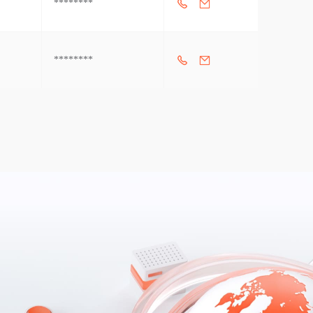
********
********