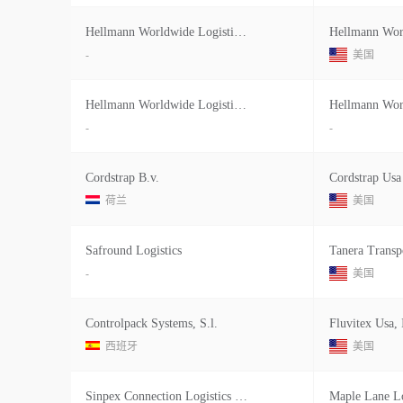
Hellmann Worldwide Logistics Ltda As
-
美国
Hellmann Worldwide Logistics Ltda
-
-
Cordstrap B.v.
荷兰
美国
Safround Logistics
Tanera Transp
-
美国
Controlpack Systems, S.l.
Fluvitex Usa, 
西班牙
美国
Sinpex Connection Logistics Limited
Maple Lane Lo