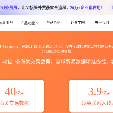
方
AI外贸员
，让AI接管外贸获客全流程，
20万+企业都在用！
App企业号
产品价格
外贸学院
关于我们
产品功能
全球海关进出口数据信息查询_跨境魔方
关于strapping，在2021-12-31至2026-04-01，发往全球的进出口数据信息查
171,982条实时交易
区，40亿+条海关交易数据，全球贸易数据精准查找
40
3.9
亿+
亿+
海关交易数据
领英联系人线