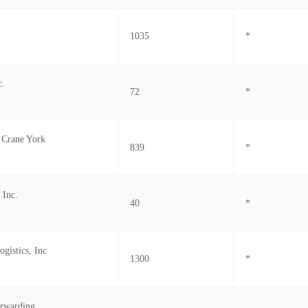
1035
*
c.
72
*
 Crane York
839
*
 Inc.
40
*
gistics, Inc
1300
*
orwarding