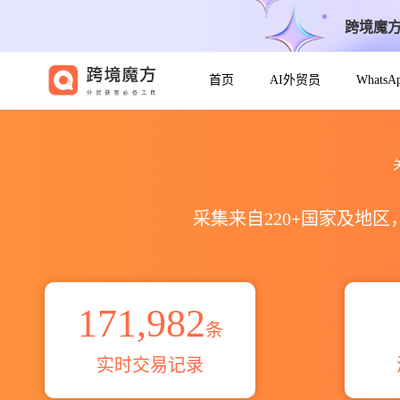
跨境魔
首页
AI外贸员
Whats
2021到2026strapping出口到
采集来自220+国家及地
171,982
条
实时交易记录