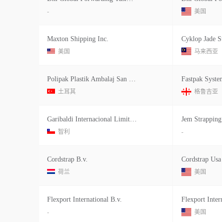
-
美国
Maxton Shipping Inc.
美国
马来西亚
Polipak Plastik Ambalaj San Ltd
Fastpak Syste
土耳其
格鲁吉亚
Garibaldi Internacional Limitada
Jem Strapping
智利
-
Cordstrap B.v.
荷兰
美国
Flexport International B.v.
Flexport Inter
-
美国