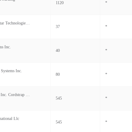
1120
*
Cyklop Jade Star Technologies Sdn. Bhd.
37
*
ms Inc.
40
*
 Systems Inc.
80
*
Cordstrap Usa Inc. Cordstrap Usa, Inc.
545
*
national Llc
545
*