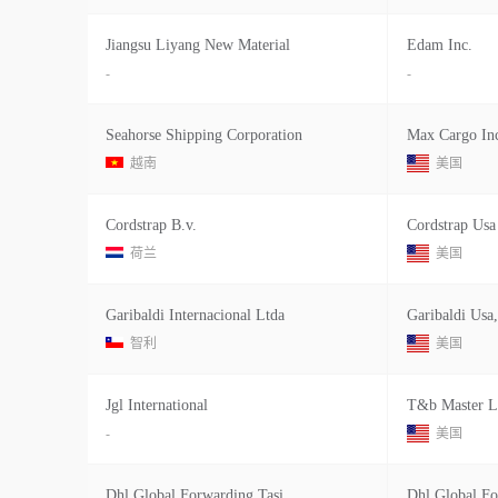
Jiangsu Liyang New Material
Edam Inc.
-
-
Seahorse Shipping Corporation
Max Cargo In
越南
美国
Cordstrap B.v.
Cordstrap Usa
荷兰
美国
Garibaldi Internacional Ltda
Garibaldi Usa,
智利
美国
Jgl International
T&b Master Lo
-
美国
Dhl Global Forwarding Tasimacilik A.s As
Dhl Global F