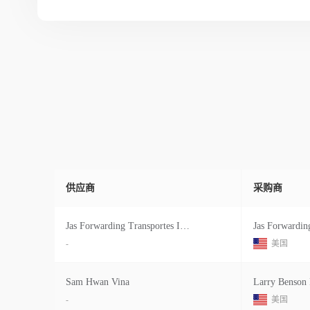
供应商
采购商
Jas Forwarding Transportes Internacional Ltda As
Jas Forwarding
-
美国
Sam Hwan Vina
Larry Benson 
-
美国