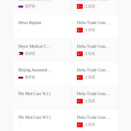
俄罗斯
土耳其
Hewa Bajalan
Delta Trade Company Sağlik Anonim Şirketi
-
土耳其
Heyer Medical Co.ltd.
Delta Trade Company Sağlik Anonim Şirketi
菲律宾
土耳其
Beijing Aeonmed Co Ltd
Delta Trade Company Service Sağlik Anonim Şirketi
俄罗斯
土耳其
Phi Med Care W.l.l
Delta Trade Company Sağlik Anonim Şirketi
-
土耳其
Phi Med Care W.l.l
Delta Trade Company Sağlik Anonim Şirketi
-
土耳其