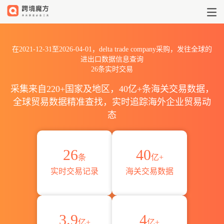
2021到2026delta trade comp
在2021-12-31至2026-04-01，delta trade company采购，发往全球的
进出口数据信息查询
26条实时交易
采集来自220+国家及地区，40亿+条海关交易数据，
全球贸易数据精准查找，实时追踪海外企业贸易动
态
26
40
条
亿+
实时交易记录
海关交易数据
3.9
4
亿+
亿+