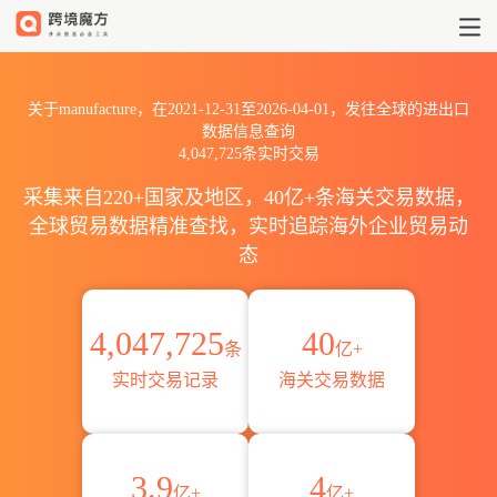
2021到2026manufacture出
关于manufacture，在2021-12-31至2026-04-01，发往全球的进出口
数据信息查询
4,047,725条实时交易
采集来自220+国家及地区，40亿+条海关交易数据，
全球贸易数据精准查找，实时追踪海外企业贸易动
态
4,047,725
40
条
亿+
实时交易记录
海关交易数据
3.9
4
亿+
亿+