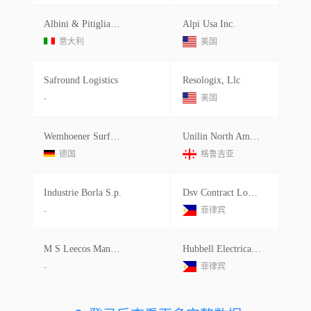
Albini & Pitigliani S.p.a.
Alpi Usa Inc.
意大利
美国
Safround Logistics
Resologix, Llc
-
美国
Wemhoener Surface Technologies Gmbh
Unilin North America Llc
德国
格鲁吉亚
Industrie Borla S.p.
Dsv Contract Logistics
-
菲律宾
M S Leecos Manufacturing Technology
Hubbell Electrical Products
-
菲律宾