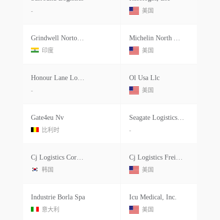
-
美国
Grindwell Norton Ltd
Michelin North America Inc
印度
美国
Honour Lane Logistics
Ol Usa Llc
-
美国
Gate4eu Nv
Seagate Logistics, Inc.
比利时
-
Cj Logistics Corporation
Cj Logistics Freight America
韩国
美国
Industrie Borla Spa
Icu Medical, Inc.
意大利
美国