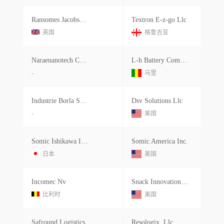
Ransomes Jacobsen Ltd
Textron E-z-go Llc
英国
格鲁吉亚
Naraenanotech Corporation
L-h Battery Company, Inc.
-
马里
Industrie Borla S.p.a.
Dsv Solutions Llc
-
美国
Somic Ishikawa Inc.
Somic America Inc.
日本
美国
Incomec Nv
Snack Innovations Inc
比利时
美国
Safround Logistics
Resologix, Llc