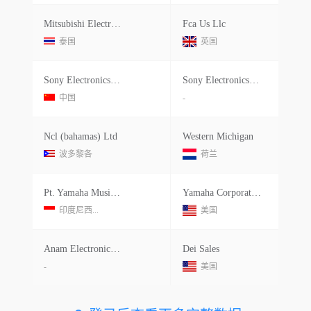
Mitsubishi Electric Thai Auto-parts
Fca Us Llc
泰国
英国
Sony Electronics Operations
Sony Electronics Incorporated
中国
-
Ncl (bahamas) Ltd
Western Michigan
波多黎各
荷兰
Pt. Yamaha Music Manufacturing Asia
Yamaha Corporation Of America
印度尼西...
美国
Anam Electronics Vietnam
Dei Sales
-
美国