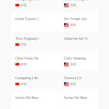
中国
美国
Orient Express Container
Oec Freight (ny) Inc.
-
美国
Yiwu Fenglang Import And Export Co.
Anharvest Intl Trading Inc
中国
-
China Ocean Shipping Agency Company
Cosco Shipping Logistics
中国
美国
Guangdong L&c Supply Chain Manageme
Terravex Llc
中国
美国
Savino Del Bene S.p.a.
Savino Del Bene Usa Inc
-
-