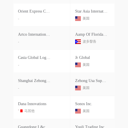
Orient Express Container
Star Asia International Inc.
-
美国
Artco International Electronics
Aamp Of Florida,inc
-
波多黎各
Casia Global Logistics
Jr Global
-
美国
Shanghai Zehong International Logis
Zehong Usa Supply Chain
-
美国
Dana Innovations
Sonos Inc.
马耳他
美国
Guangdong L&c Supply Chain Manageme
Youli Trading Inc