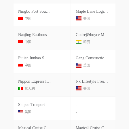
Ningbo Port Southeast Logistics Gro
Maple Lane Logistics (usa) Inc
中国
美国
Nanjing Easthouse Electrical Co
Godrej&boyce Manufacturing Co.ltd.
中国
印度
Fujian Junhao Smart Home Company
Geng Construction Llc
中国
美国
Nippon Express Italia Spa
Nx Lifestyle Freight Forwarding Usa
意大利
美国
Shipco Tranport International
-
美国
-
Magical Cruise Company Limited
Magical Cruise Company Limited