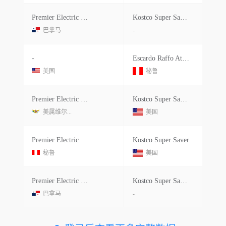
Premier Electric (japan) Corp.
Kostco Super Saver Ltd
巴拿马
-
-
Escardo Raffo Atilio Eugenio
美国
秘鲁
Premier Electric Japan Corp
Kostco Super Saver Ltd
美属维尔...
美国
Premier Electric
Kostco Super Saver
秘鲁
美国
Premier Electric (japan) Corp.
Kostco Super Saver Ltd
巴拿马
-