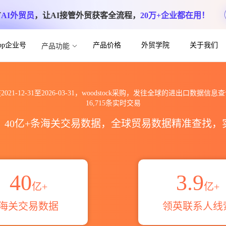
方
AI外贸员
，让AI接管外贸获客全流程，
20万+企业都在用！
App企业号
产品价格
外贸学院
关于我们
产品功能
oodstock全球海关进出口数据信息查询_
2021-12-31至2026-03-31，woodstock采购，发往全球的进出口数据信息
16,715条实时交易
区，40亿+条海关交易数据，全球贸易数据精准查找
40
3.9
亿+
亿+
海关交易数据
领英联系人线