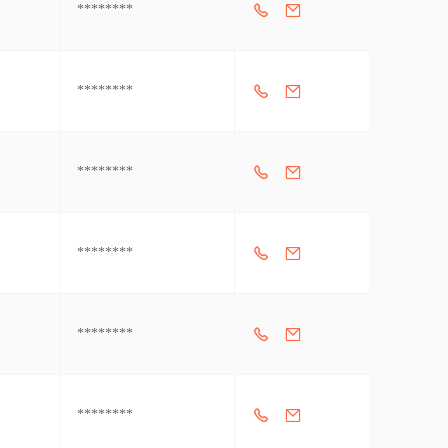
********
********
********
********
********
********