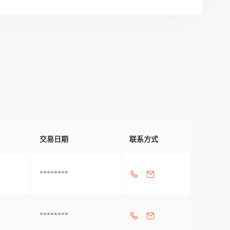
交易日期
联系方式
********
********