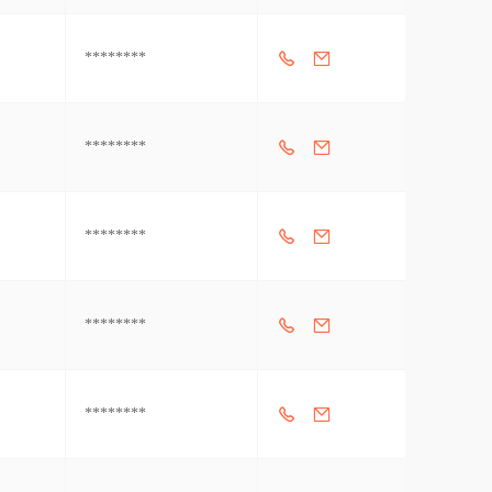
********
********
********
********
********