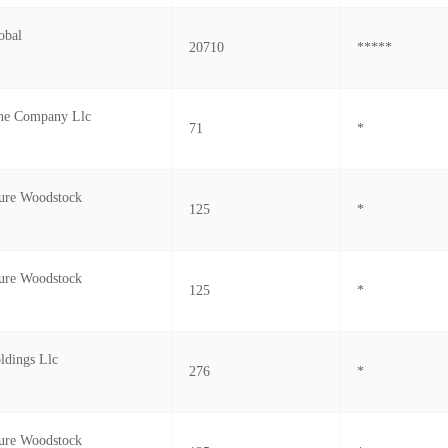
obal
20710
*****
ne Company Llc
71
*
ure Woodstock
125
*
ure Woodstock
125
*
ldings Llc
276
*
ure Woodstock