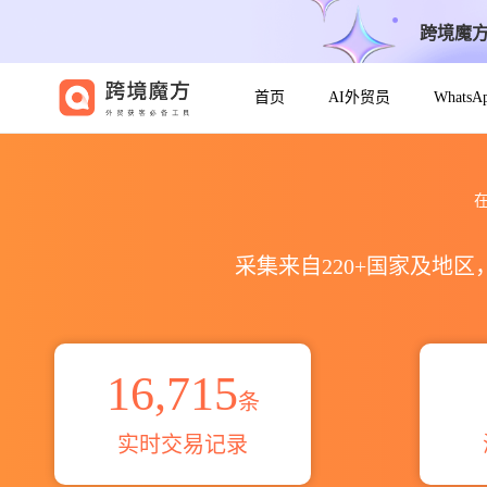
跨境魔
首页
AI外贸员
Whats
2021到2026woodstock出口到w
在
采集来自220+国家及地
16,715
条
实时交易记录