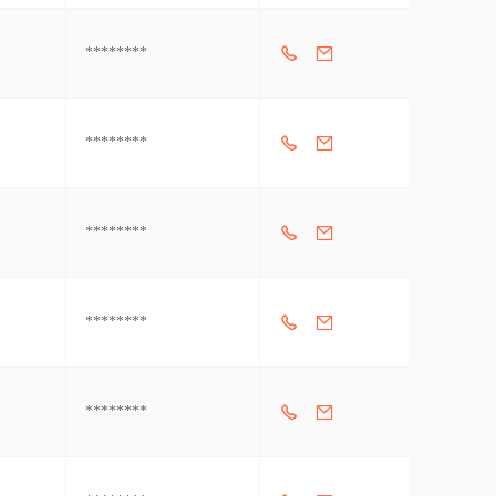
********
********
********
********
********