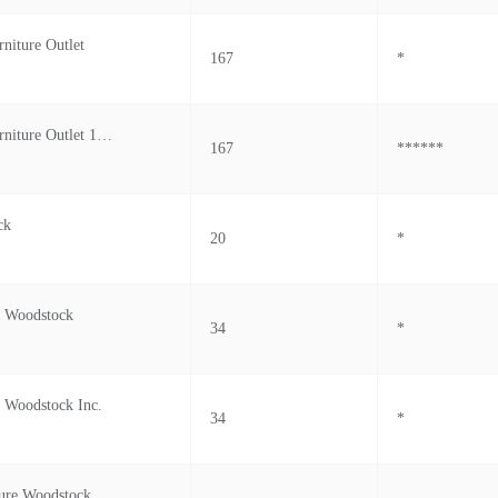
niture Outlet
167
*
Woodstock Furniture Outlet 1024 M
167
******
ck
20
*
s Woodstock
34
*
 Woodstock Inc.
34
*
ure Woodstock