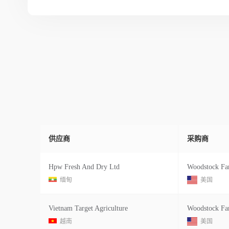
供应商
采购商
Hpw Fresh And Dry Ltd
Woodstock Fa
缅甸
美国
Vietnam Target Agriculture
Woodstock Fa
越南
美国