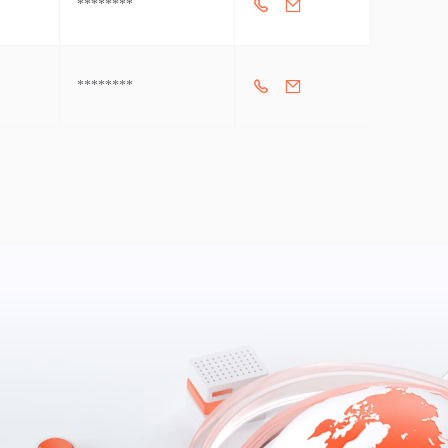
********
********