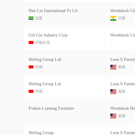
Han Lin International Fz Llc.
Woodstock Gl
加蓬
印度
Gin Gin Industry Corp
Woodstock Li
中国台湾
-
Hefting Group Ltd.
Leon S Furnit
中国
美国
Hefting Group Ltd.
Leon S Furnit
中国
美国
Foshan Lianteng Furniture
Woodstock Ho
-
美国
Hefting Group
Leon S Furnit