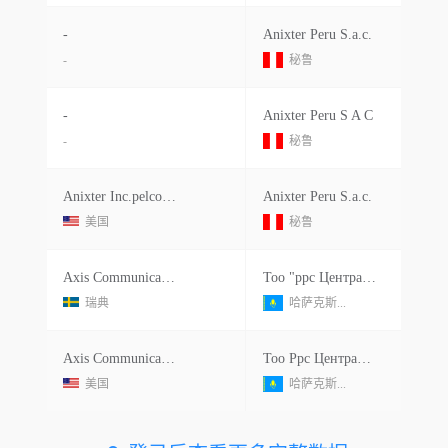
-
Anixter Peru S.a.c.
-
秘鲁
-
Anixter Peru S A C
-
秘鲁
Anixter Inc.pelco Llc
Anixter Peru S.a.c.
美国
秘鲁
Axis Communications Ab
Тоо "ррс Центральная Азия"
瑞典
哈萨克斯...
Axis Communications Ab
Тоо Ррс Центральная Азия
美国
哈萨克斯...