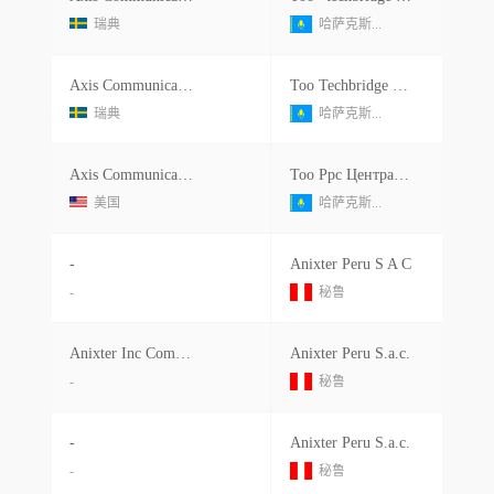
瑞典
哈萨克斯...
Axis Communications Ab
Тоо Techbridge Distribution Ca
瑞典
哈萨克斯...
Axis Communications Ab
Тоо Ррс Центральная Азия
美国
哈萨克斯...
-
Anixter Peru S A C
-
秘鲁
Anixter Inc Commscope Hid Global
Anixter Peru S.a.c.
-
秘鲁
-
Anixter Peru S.a.c.
-
秘鲁