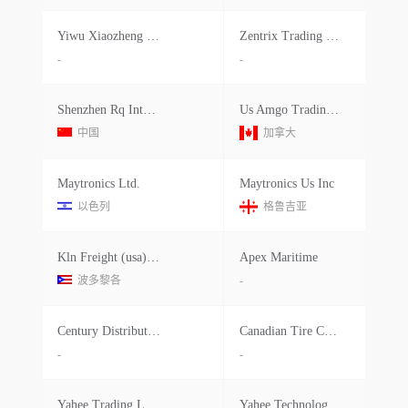
Yiwu Xiaozheng Trading
Zentrix Trading Llc
-
-
Shenzhen Rq International Logistics
Us Amgo Trading Inc
中国
加拿大
Maytronics Ltd.
Maytronics Us Inc
以色列
格鲁吉亚
Kln Freight (usa) Inc.
Apex Maritime
波多黎各
-
Century Distribution Systems
Canadian Tire Corporation, Limited
-
-
Yahee Trading Limited
Yahee Technologies Corp.