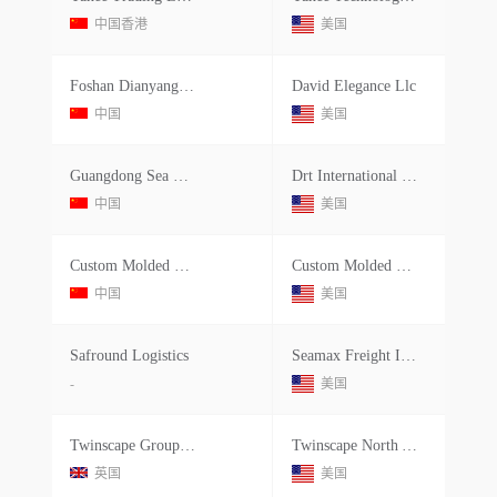
中国香港
美国
Foshan Dianyangli Trade
David Elegance Llc
中国
美国
Guangdong Sea Dreams Logistics Tech
Drt International Logistics Incorpo
中国
美国
Custom Molded Products Shanghai Inc
Custom Molded Products Llc
中国
美国
Safround Logistics
Seamax Freight International, Inc
-
美国
Twinscape Group Ltd
Twinscape North America Llc
英国
美国