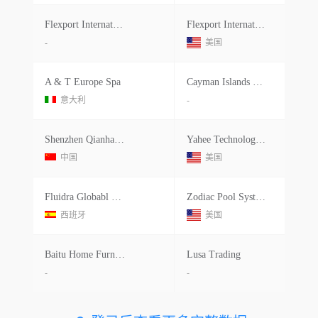
Flexport International
Flexport International Llc
-
美国
A & T Europe Spa
Cayman Islands Government
意大利
-
Shenzhen Qianhai Yahee E-commerce C
Yahee Technologies Corp.
中国
美国
Fluidra Globabl Distribuition Slu
Zodiac Pool Systems Llc
西班牙
美国
Baitu Home Furnishing (fuzhou) Co
Lusa Trading
-
-