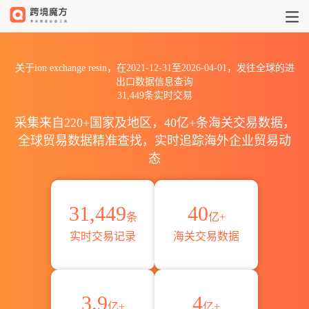
2021到2026ion exchange r
关于ion exchange resin，在2021-12-31至2026-04-01，发往全球的进
出口数据信息查询
31,449条实时交易
采集来自220+国家及地区，40亿+条海关交易数据，
全球贸易数据精准查找，实时追踪海外企业贸易动
态
31,449
40
条
亿+
实时交易记录
海关交易数据
3.9
4
亿+
亿+