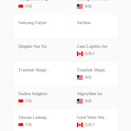
中国
美国
Samyang Corporaion
Surfatas
-
-
Qingdao Sun Star International
Cana Logistics Inc
-
加拿大
Translink Shipping Incorporation
Translink Shipping, Inc.
-
美国
Suzhou Jianghexingyao International
Algoryithm Inc
中国
美国
Taiyuan Lanlang Technology Industri
Good Water Warehouse Inc.
中国
加拿大