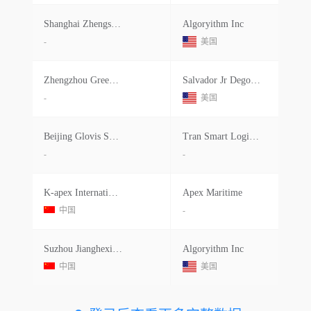
Shanghai Zhengshengyuan Trading
Algoryithm Inc
-
美国
Zhengzhou Greenchemical Industry No
Salvador Jr Degortari
-
美国
Beijing Glovis Shanghai Bran
Tran Smart Logistics Int L Inc
-
-
K-apex International Freight
Apex Maritime
中国
-
Suzhou Jianghexingyao International
Algoryithm Inc
中国
美国