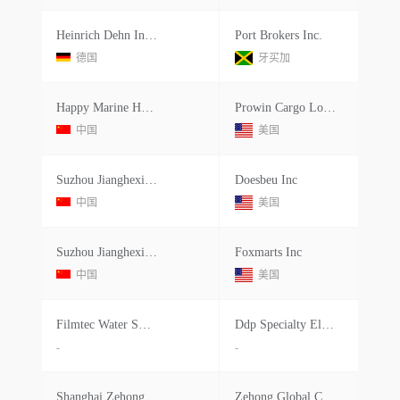
Heinrich Dehn Internationale Spedit
Port Brokers Inc.
德国
牙买加
Happy Marine Happy Supply Chain Man Management Corporation Limited
Prowin Cargo Logistics Inc.
中国
美国
Suzhou Jianghexingyao International
Doesbeu Inc
中国
美国
Suzhou Jianghexingyao International
Foxmarts Inc
中国
美国
Filmtec Water Switzerland Gmbh
Ddp Specialty Electronic Materials
-
-
Shanghai Zehong International Logi
Zehong Global Canada Inc.