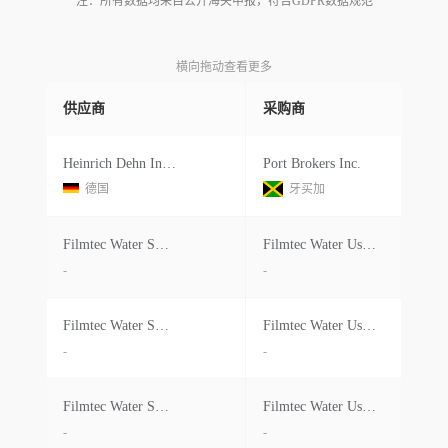
注：所有数据均来自公开海关申报，符合GDPR数据规范
横向拖动查看更多
供应商
采购商
Heinrich Dehn Internationale Spedit
Port Brokers Inc.
德国
牙买加
Filmtec Water Switzerland Gmbh
Filmtec Water Usa Llc
-
-
Filmtec Water Switzerland Gmbh
Filmtec Water Usa Llc
-
-
Filmtec Water Switzerland Gmbh
Filmtec Water Usa Llc
-
-