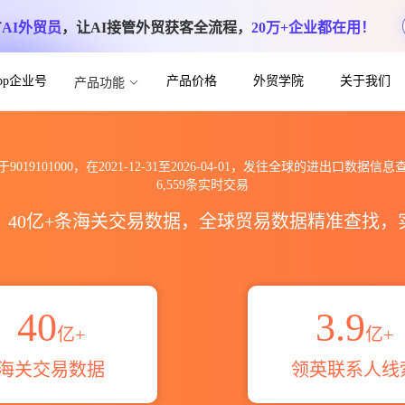
方
AI外贸员
，让AI接管外贸获客全流程，
20万+企业都在用！
App企业号
产品价格
外贸学院
关于我们
产品功能
到全球海关进出口数据信息查询_跨境魔方
于9019101000，在2021-12-31至2026-04-01，发往全球的进出口数据信息
6,559条实时交易
区，40亿+条海关交易数据，全球贸易数据精准查找
40
3.9
亿+
亿+
海关交易数据
领英联系人线