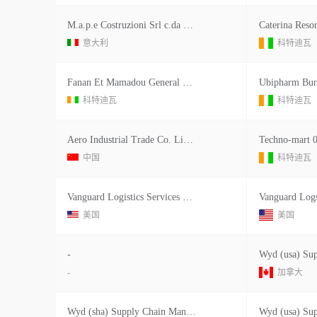
M.a.p.e Costruzioni Srl c.da Piomba Alta Snc 64028
意大利
科特迪瓦
Fanan Et Mamadou General Services 17 Bp 1080 Abidj
科特迪瓦
科特迪瓦
Aero Industrial Trade Co. Limited room 52 Unit 2 B
中国
科特迪瓦
Vanguard Logistics Services Zhuhai
Vanguard Logs
美国
美国
-
-
加拿大
Wyd (sha) Supply Chain Management Co., Ltd.