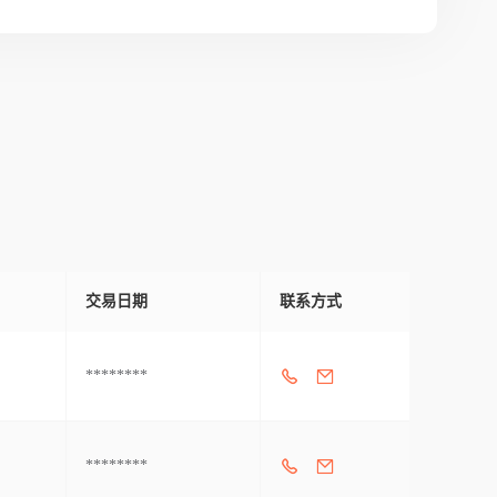
交易日期
联系方式
********
********