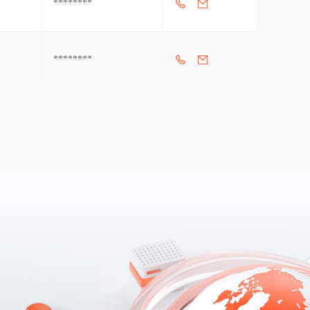
********
********