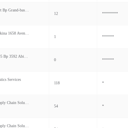
Caterina Resort Bp Grand-bassam
12
********
Ubipharm Burkina 1658 Avenue Boulmiougou quartier
1
******
Techno-mart 05 Bp 3592 Abidjan (ville) 05 treichvi
0
******
tics Services
118
*
Wyd (usa) Supply Chain Solution Inc
54
*
Wyd (usa) Supply Chain Solution Inc