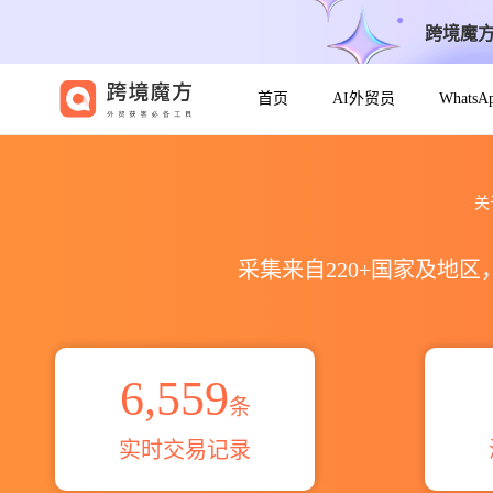
跨境魔
首页
AI外贸员
Whats
2021到20269019101000出口
关
采集来自220+国家及地
6,559
条
实时交易记录