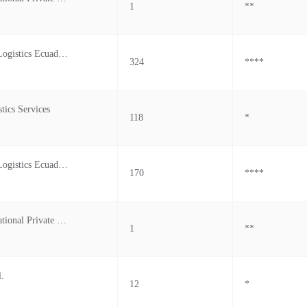
1
**
Charter Link Logistics Ecuador S.a.s.
324
****
tics Services
118
*
Charter Link Logistics Ecuador S.a.s.
170
****
Gerry's International Private Limited
1
**
.
12
*