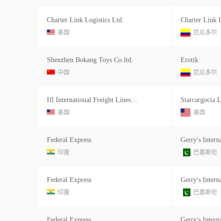
Charter Link Logistics Ltd.
美国
厄瓜多尔
Shenzhen Bokang Toys Co.ltd.
Erotik
中国
厄瓜多尔
Ifl International Freight Lines Ltd.
Starcargocia 
美国
美国
Federal Express
印度
巴基斯坦
Federal Express
印度
巴基斯坦
Federal Express