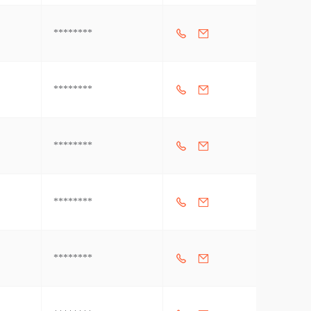
********
********
********
********
********