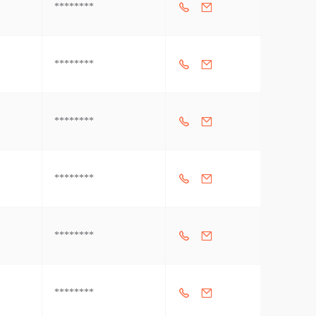
********
********
********
********
********
********