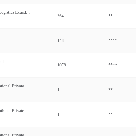
Charter Link Logistics Ecuador S.a.s.
364
****
148
****
Ltda
1078
****
Gerry's International Private Limited
1
**
Gerry's International Private Limited
1
**
Gerry's International Private Limited