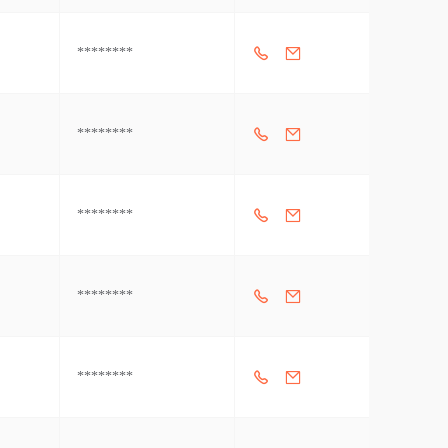
********
********
********
********
********