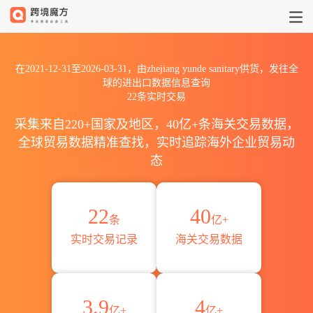
2021到2026zhejiang yunde sa
在2021-12-31至2026-03-31，由zhejiang yunde sanitary供货，发往全
球的进出口数据信息查询
22条实时交易
采集来自220+国家及地区，40亿+条海关交易数据，
全球贸易数据精准查找，实时追踪海外企业贸易动
态
22
40
条
亿+
实时交易记录
海关交易数据
3.9
4
亿+
亿+