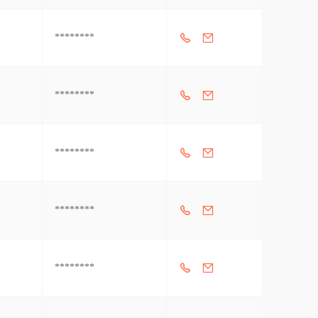
********
********
********
********
********