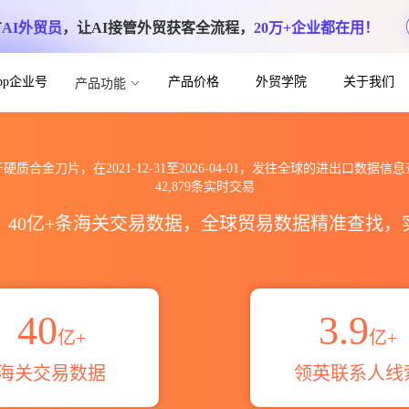
方
AI外贸员
，让AI接管外贸获客全流程，
20万+企业都在用！
App企业号
产品价格
外贸学院
关于我们
产品功能
全球海关进出口数据信息查询_跨境魔方
硬质合金刀片，在2021-12-31至2026-04-01，发往全球的进出口数据信
42,879条实时交易
区，40亿+条海关交易数据，全球贸易数据精准查找
40
3.9
亿+
亿+
海关交易数据
领英联系人线