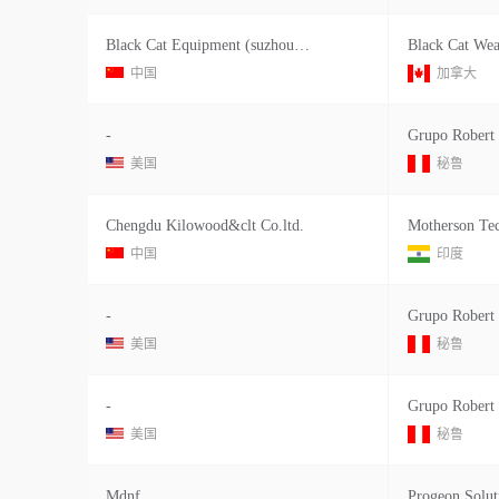
Black Cat Equipment (suzhou) Ltd
Black Cat Wea
中国
加拿大
-
Grupo Robert 
美国
秘鲁
Chengdu Kilowood&clt Co.ltd.
Motherson Tec
中国
印度
-
Grupo Robert 
美国
秘鲁
-
Grupo Robert 
美国
秘鲁
Mdnf
Progeon Solut