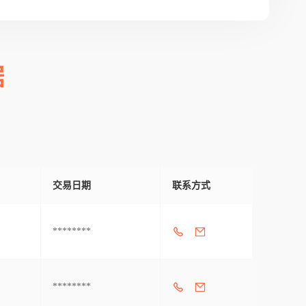
据
交易日期
联系方式
********
********