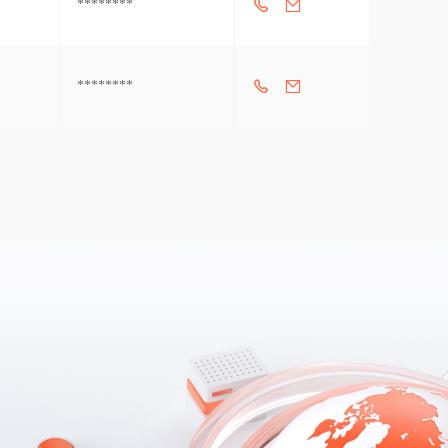
********
********