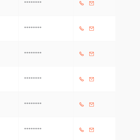
********
********
********
********
********
********