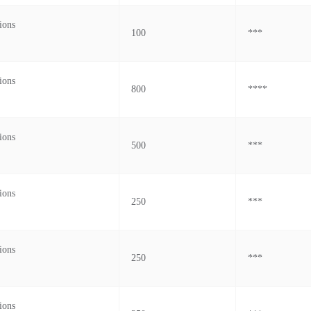
ions
100
***
ions
800
****
ions
500
***
ions
250
***
ions
250
***
ions