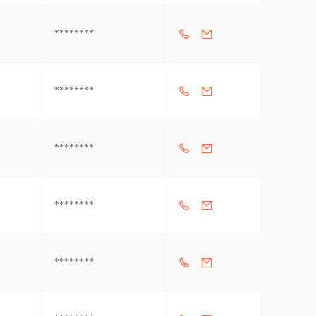
********
********
********
********
********