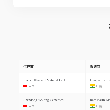
供应商
采购商
Funik Ultrahard Material Co.ltd.
Unique Toolin
中国
印度
Shandong Wolong Cemented Carbide
Rare Earth Me
中国
印度