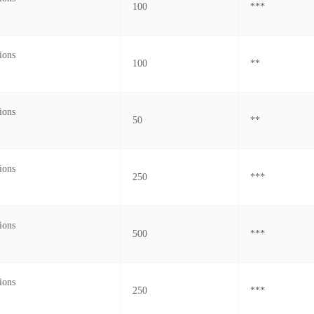
100
***
ions
100
**
ions
50
**
ions
250
***
ions
500
***
ions
250
***