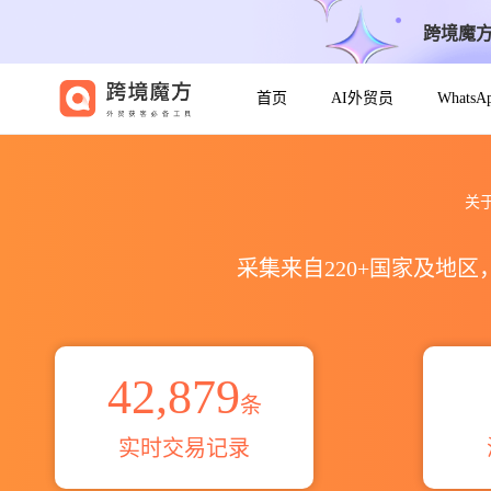
跨境魔
首页
AI外贸员
Whats
2021到2026硬质合金刀片出口到
关于
采集来自220+国家及地
42,879
条
实时交易记录