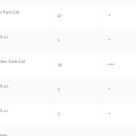
r Parts Ltd
41
*
S.a.c.
3
*
hno Tools Ltd.
30
***
S.a.c.
3
*
S.a.c.
3
*
ions