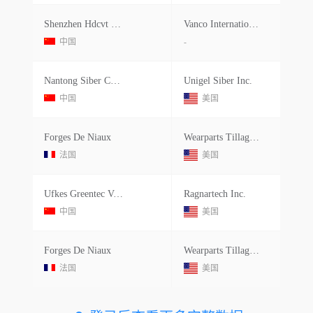
Shenzhen Hdcvt Technologies Co.ltd.
Vanco International Ltd.
中国
-
Nantong Siber Communication Co.ltd.
Unigel Siber Inc.
中国
美国
Forges De Niaux
Wearparts Tillage Tools Llc
法国
美国
Ufkes Greentec V.o.f.
Ragnartech Inc.
中国
美国
Forges De Niaux
Wearparts Tillage Tools Llc
法国
美国