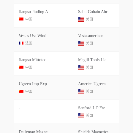
Jiangsu Jiuding Abrasive New Material Co., Ltd.
Saint Gobain Abrasives Usa
中国
美国
Vestas Usa Wind Techonology
Vestasamerican Wind Technologies Ltd.
法国
美国
Jiangsu Mittotec Abrasive Tools Co.ltd
Mcgill Tools Llc
中国
美国
Ugreen Imp Exp Co.ltd.
America Ugreen Ltd.
中国
美国
-
Sanford L P Ftz
-
美国
Dailymag Magnetic Technologies Nb Ltd.
Shields Magnetics