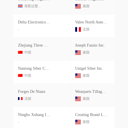
哥斯达黎...
美国
Delta Electronics Thailand Public Co Ltd.
Valeo North America Inc.
-
法国
Zhejiang Three Gold Magnetic Machin
Joseph Fazzio Inc.
中国
美国
Nantong Siber Communication Co.ltd.
Unigel Siber Inc.
中国
美国
Forges De Niaux
Wearparts Tillage Tools Llc
法国
美国
Ningbo Xuhang Importexportco Ltd.
Creating Brand Legacy.
-
美国