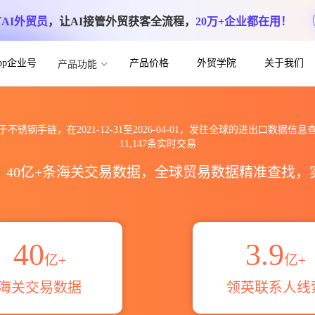
方
AI外贸员
，让AI接管外贸获客全流程，
20万+企业都在用！
App企业号
产品价格
外贸学院
关于我们
产品功能
球海关进出口数据信息查询_跨境魔方
于不锈钢手链，在2021-12-31至2026-04-01，发往全球的进出口数据信息
11,147条实时交易
区，40亿+条海关交易数据，全球贸易数据精准查找
40
3.9
亿+
亿+
海关交易数据
领英联系人线