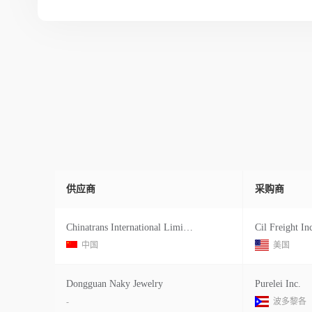
供应商
采购商
Chinatrans International Limited
Cil Freight In
中国
美国
Dongguan Naky Jewelry
Purelei Inc.
-
波多黎各