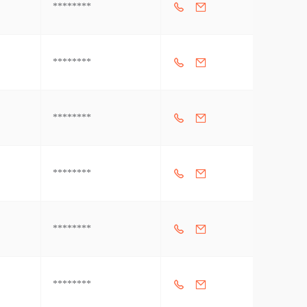
********
********
********
********
********
********