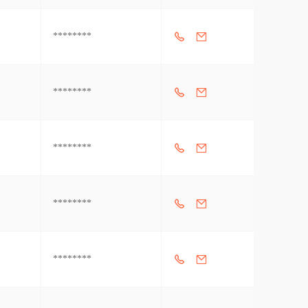
********
********
********
********
********