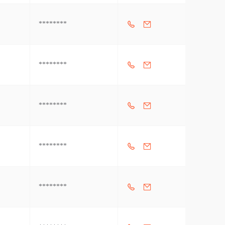
********
********
********
********
********