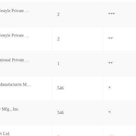
Brandsway Lifestyle Private Limited
2
***
Brandsway Lifestyle Private Limited
2
**
Gerry's International Private Limited
1
**
C&c Jewelry Manufacturin Mfg Inc.
546
*
 Mfg., Inc.
546
*
t Ltd.