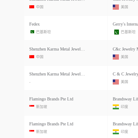
中国
美国
Fedex
巴基斯坦
巴基斯坦
Shenzhen Karma Metal Jewelry Manufa Fl3
中国
美国
Shenzhen Karma Metal Jewelry Manufa
C & C Jewelry
-
美国
Flamingo Brands Pte Ltd
新加坡
印度
Flamingo Brands Pte Ltd
新加坡
印度