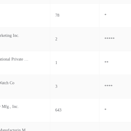
78
*
keting Inc.
2
*****
Gerry's International Private Limited
1
**
 Watch Co
3
****
 Mfg., Inc.
643
*
C&c Jewelry Manufacturin Mfg Inc.