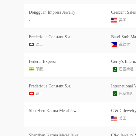
Dongguan Impress Jewelry
Crescent Sales
-
美国
Frederique Constant S.a.
Basel Smh Mar
瑞士
菲律宾
Federal Express
印度
巴基斯坦
Frederique Constant S.a.
International
瑞士
巴基斯坦
Shenzhen Karma Metal Jewelry Manufa
C & C Jewelry
-
美国
Shenzhen Karma Metal Jewelry Manufa Fl3