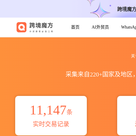
跨境魔
首页
AI外贸员
Whats
2021到2026不锈钢手链出口到全
关
采集来自220+国家及地
11,147
条
实时交易记录