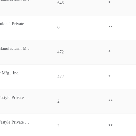
643
*
Gerry's International Private Limited
0
**
C&c Jewelry Manufacturin Mfg Inc.
472
*
 Mfg., Inc.
472
*
Brandsway Lifestyle Private Limited
2
**
Brandsway Lifestyle Private Limited
2
**