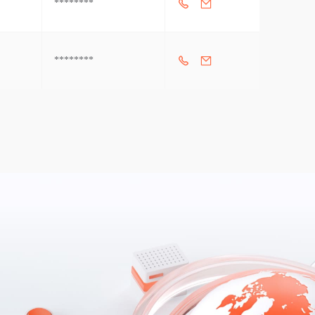
********
********