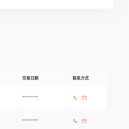
交易日期
联系方式
********
********