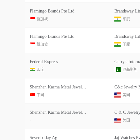
Flamingo Brands Pte Ltd
新加坡
印度
Flamingo Brands Pte Ltd
新加坡
印度
Federal Express
印度
巴基斯坦
Shenzhen Karma Metal Jewelry Manufa Fl3
中国
美国
Shenzhen Karma Metal Jewelry Manufa
C & C Jewelry
-
美国
Sevenfriday Ag
Jaj Watches Pv