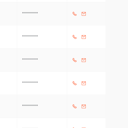
********
********
********
********
********