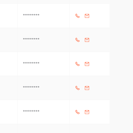
********
********
********
********
********