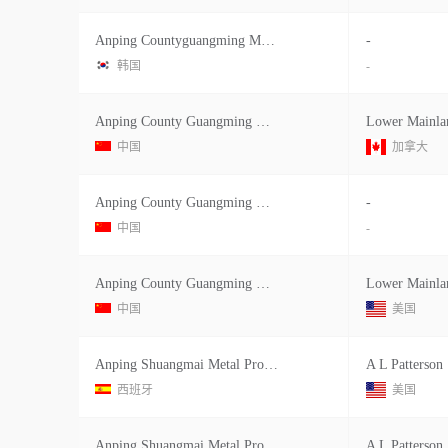
Anping Countyguangming Metal Products
-
韩国
-
Anping County Guangming Metal Produ
中国
加拿大
Anping County Guangming Metal Produ
-
中国
-
Anping County Guangming Metal Produ
中国
美国
Anping Shuangmai Metal Products Co
A L Patterson
西班牙
美国
Anping Shuangmai Metal Products
A L Patterson