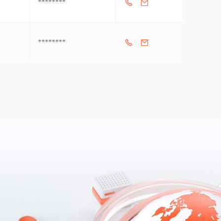
********
********