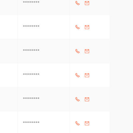
********
********
********
********
********
********