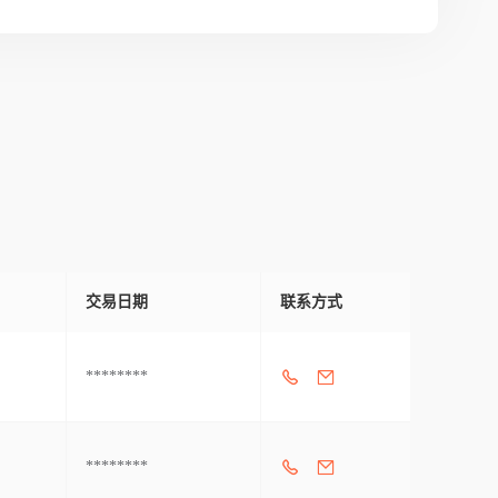
交易日期
联系方式
********
********