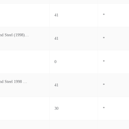
41
*
Lower Mainland Steel (1998) Limited
41
*
0
*
Lower Mainland Steel 1998 Ltd.
41
*
30
*