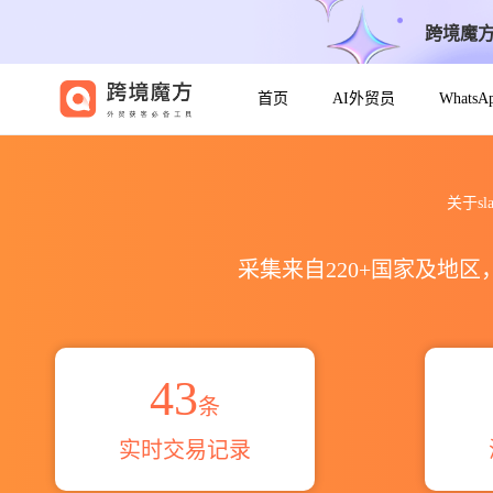
跨境魔
首页
AI外贸员
Whats
2017到2026anping slab出
关于sl
采集来自220+国家及地
43
条
实时交易记录