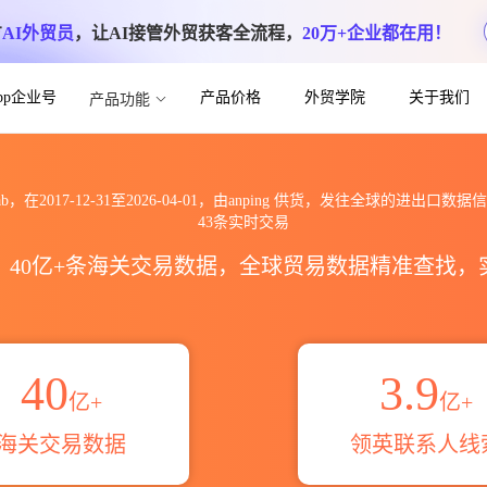
方
AI外贸员
，让AI接管外贸获客全流程，
20万+企业都在用！
App企业号
产品价格
外贸学院
关于我们
产品功能
口到全球海关进出口数据信息查询_跨境魔方
ab，在2017-12-31至2026-04-01，由anping 供货，发往全球的进出口数
43条实时交易
区，40亿+条海关交易数据，全球贸易数据精准查找
40
3.9
亿+
亿+
海关交易数据
领英联系人线