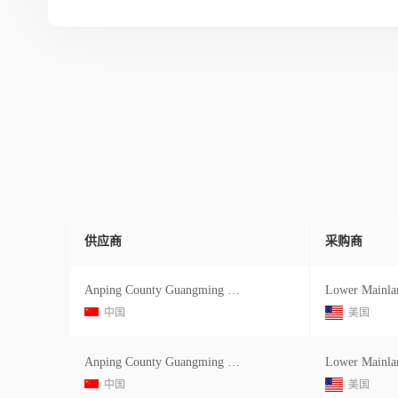
供应商
采购商
Anping County Guangming Metal Produ
中国
美国
Anping County Guangming Metal Produ
中国
美国