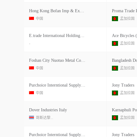
Hong Kong Bofan Imp & Exporttr
Proma Trade I
中国
孟加拉国
E.trade International Holdings Ltd.
Ace Bicycles 
-
孟加拉国
Foshan City Nuotuo Metal Co Ltd
Bangladesh Do
中国
孟加拉国
Purchoice Interntional Supplychain
Jony Traders
中国
孟加拉国
Dover Industries Italy
哥斯达黎...
孟加拉国
Purchoice Interntional Supplychain
Jony Traders