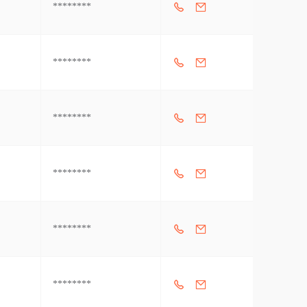
********
********
********
********
********
********