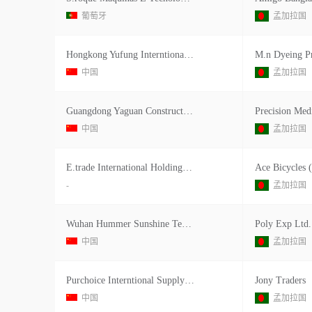
葡萄牙
孟加拉国
Hongkong Yufung Interntional Ltd
中国
孟加拉国
Guangdong Yaguan Construction Co. Ltd
Precision Med
中国
孟加拉国
E.trade International Holdings Ltd.
Ace Bicycles 
-
孟加拉国
Wuhan Hummer Sunshine Technology Co.,ltd.
Poly Exp Ltd.
中国
孟加拉国
Purchoice Interntional Supplychain
Jony Traders
中国
孟加拉国