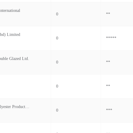
nternational
0
**
(bd) Limited
0
*****
uble Glazed Ltd.
0
**
0
**
Karnaphuli Polyester Products Co
0
***