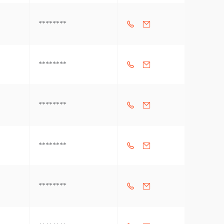
********
********
********
********
********