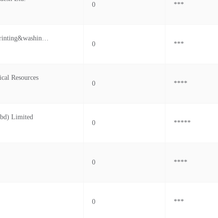
0
***
M.n Dyeing Printing&washing Mills
0
***
ical Resources
0
****
(bd) Limited
0
*****
0
****
0
***