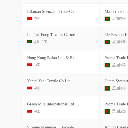
Lifaman Shenzhen Trade Co
Maa Trade Int
中国
孟加拉国
Lei Tak Fung Textiles Garment Ltd.
Liz Fashion In
孟加拉国
孟加拉国
Hong Kong Bofan Imp & Exporttr
Proma Trade I
中国
孟加拉国
Yantai Yaqi Textile Co Ltd
中国
孟加拉国
Green Mile International Ltd Hong K
Proma Trade I
中国
孟加拉国
S.roque Maquinas E Tecnologia Lase S.a.
Amigo Bangla