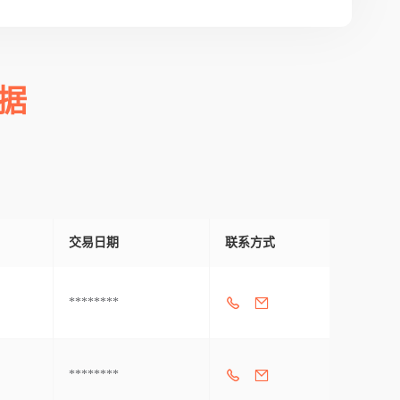
据
交易日期
联系方式
********
********