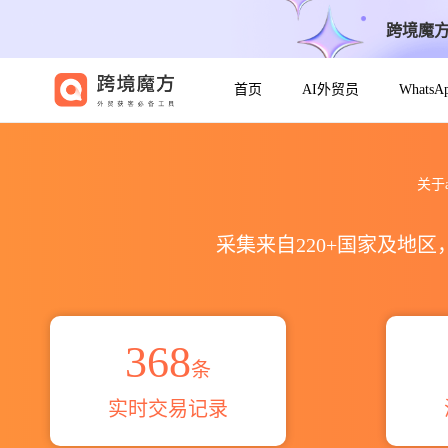
跨境魔
首页
AI外贸员
Whats
2021到2026aluminum prof
关于a
采集来自220+国家及地
368
条
实时交易记录