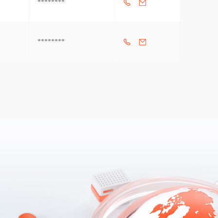
********
********