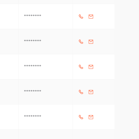
********
********
********
********
********