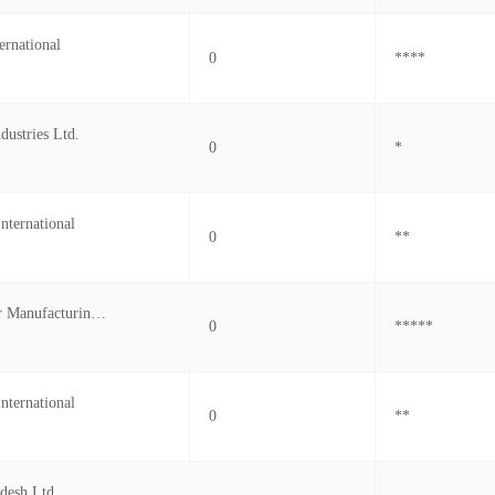
ernational
0
****
dustries Ltd.
0
*
nternational
0
**
Uttara Sweater Manufacturing Compan
0
*****
nternational
0
**
desh Ltd.