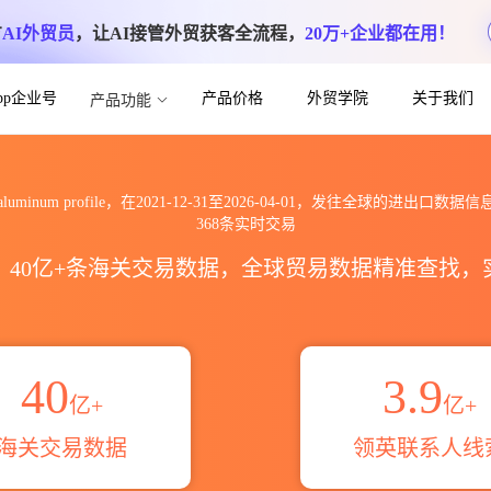
方
AI外贸员
，让AI接管外贸获客全流程，
20万+企业都在用！
App企业号
产品价格
外贸学院
关于我们
产品功能
ile出口到全球海关进出口数据信息查询_跨境
luminum profile，在2021-12-31至2026-04-01，发往全球的进出口数据
368条实时交易
区，40亿+条海关交易数据，全球贸易数据精准查找
40
3.9
亿+
亿+
海关交易数据
领英联系人线