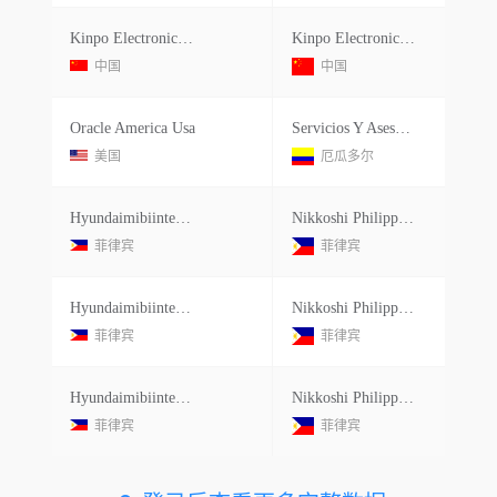
Kinpo Electronice Inc.
Kinpo Electronics Philippines In
中国
中国
Oracle America Usa
Servicios Y Asesoria Tecnica Comercial S
美国
厄瓜多尔
Hyundaimibiinternational
Nikkoshi Philippines Corp.
菲律宾
菲律宾
Hyundaimibiinternational
Nikkoshi Philippines Corp.
菲律宾
菲律宾
Hyundaimibiinternational
Nikkoshi Philippines Corp.
菲律宾
菲律宾