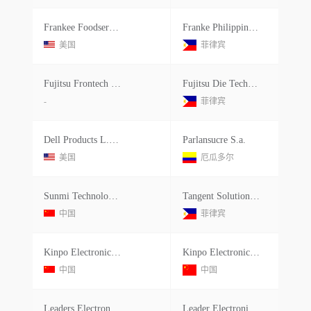
Frankee Foodservice Systems Gmbh
Franke Philippines Distribution Inc
美国
菲律宾
Fujitsu Frontech Ncr
Fujitsu Die Technologies Corp.
-
菲律宾
Dell Products L.p.0 0 Cts
Parlansucre S.a.
美国
厄瓜多尔
Sunmi Technologies Hk Ltd.
Tangent Solutions Ltd.
中国
菲律宾
Kinpo Electronice Inc.
Kinpo Electronics Philippines In
中国
中国
Leaders Electronics Co.ltd.
Leader Electronics Philippine