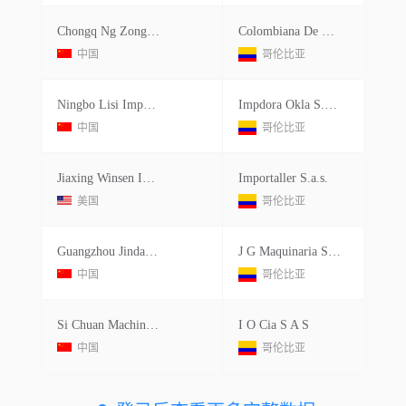
Chongq Ng Zongshen Group I E Corp.
Colombiana De Comercio S.a.siglas Corbeta S.a.y O Alkosto S.a.
中国
哥伦比亚
Ningbo Lisi Imports
Impdora Okla S.a.s.
中国
哥伦比亚
Jiaxing Winsen Imports&exp Co
Importaller S.a.s.
美国
哥伦比亚
Guangzhou Jinda Construction Machinery Accessories Co.
J G Maquinaria S.a.s.
中国
哥伦比亚
Si Chuan Machinery Imports&expor
I O Cia S A S
中国
哥伦比亚