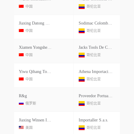
中国
哥伦比亚
Jiaxing Datong Machinery Col Ltd.
Sodimac Colombia S.a.
中国
哥伦比亚
Xiamen Yongsheng Industries&trade Co.ltd.
Jacks Tools De Colombia Ltd.
中国
哥伦比亚
Yiwu Qihang Toys Co.ltd.
Athena Importaciones Sas
中国
哥伦比亚
R&g
Proveedor Portuario S.a.s.
俄罗斯
哥伦比亚
Jiaxing Winsen Imports&exp Co
Importaller S.a.s.
美国
哥伦比亚