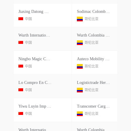
Jiaxing Datong Machinery Col Ltd.
Sodimac Colombia S.a.
中国
哥伦比亚
Wurth International Trade Shangha
Wurth Colombia S.a.
中国
哥伦比亚
Ningbo Magic Car Parts Co
Auteco Mobility S.a.s.
中国
哥伦比亚
Lo Compro En China Co.ltd.
Logistictrade Herbie Importaci
中国
哥伦比亚
Yiwu Luyin Imp And Exp Co Ltd
Transcomer Cargo Sas
中国
哥伦比亚
Wurth International Trade Shangha
Wurth Colombia S.a.