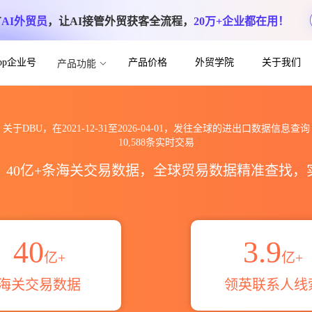
方
AI外贸员
，让AI接管外贸获客全流程，
20万+企业都在用！
App企业号
产品价格
外贸学院
关于我们
产品功能
进出口数据信息查询_跨境魔方
关于DBU，在2021-12-31至2026-04-01，发往全球的进出口数据信息查询
10,588条实时交易
区，40亿+条海关交易数据，全球贸易数据精准查找
40
3.9
亿+
亿+
海关交易数据
领英联系人线