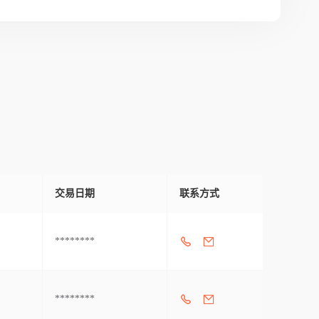
交易日期
联系方式
********
********