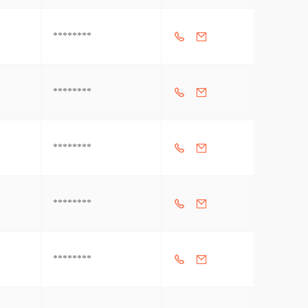
********
********
********
********
********