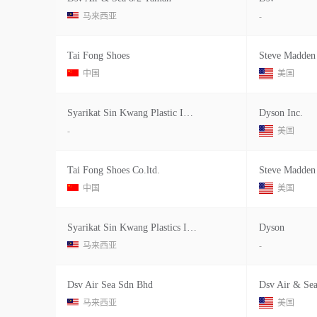
马来西亚
-
Tai Fong Shoes
Steve Madden 
中国
美国
Syarikat Sin Kwang Plastic Industri
Dyson Inc.
-
美国
Tai Fong Shoes Co.ltd.
Steve Madden 
中国
美国
Syarikat Sin Kwang Plastics Indust
Dyson
马来西亚
-
Dsv Air Sea Sdn Bhd
Dsv Air & Sea
马来西亚
美国