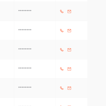
********
********
********
********
********