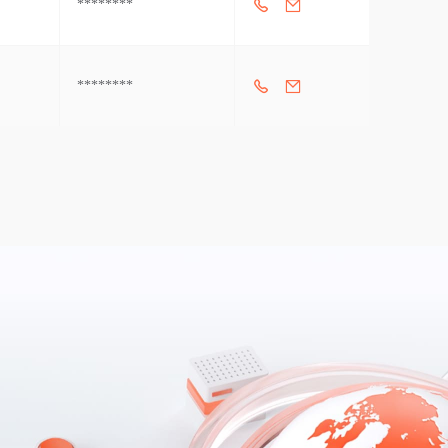
********
********