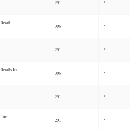
291
*
Retail
386
*
291
*
Retails Inc
386
*
291
*
 Inc.
291
*