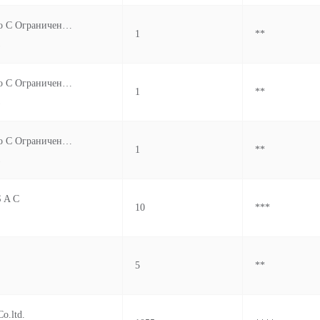
Товарищество С Ограниченной Ответственностью Ztown Development
1
**
.
Товарищество С Ограниченной Ответственностью Ztown Development
1
**
.
Товарищество С Ограниченной Ответственностью Ztown Development
1
**
.
S A C
10
***
5
**
o.ltd.