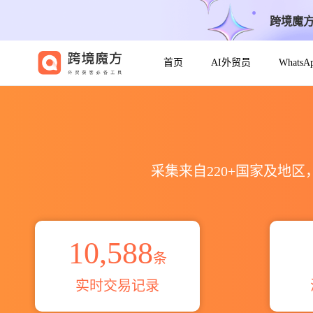
跨境魔
首页
AI外贸员
Whats
2021到2026DBU出口到全球海关
采集来自220+国家及地
10,588
条
实时交易记录