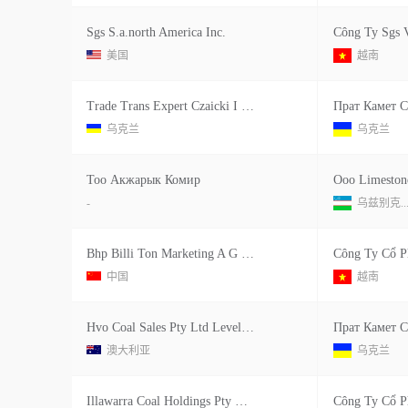
Sgs S.a.north America Inc.
美国
越南
Trade Trans Expert Czaicki I Czaicki Sp Z O O 41 260 Slawkow Ul Debowa Gora 29 Polska
乌克兰
乌克兰
Тоо Акжарык Комир
Ооо Limeston
-
乌兹别克..
Bhp Billi Ton Marketing A G Singapore Branch
中国
越南
Hvo Coal Sales Pty Ltd Level 44 Gateway Building 1 Macquarie Place Sydney Nsw 2000 Austra
澳大利亚
乌克兰
Illawarra Coal Holdings Pty Limited