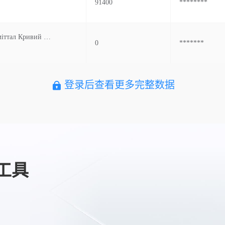
91400
********
Пат Арселорміттал Кривий Ріг М Кривий Ріг Вул Орджонікідзе 1 Україна
0
*******
登录后查看更多完整数据
工具