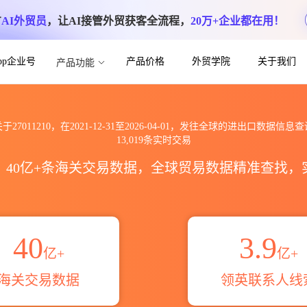
方
AI外贸员
，让AI接管外贸获客全流程，
20万+企业都在用！
App企业号
产品价格
外贸学院
关于我们
产品功能
全球海关进出口数据信息查询_跨境魔方
于27011210，在2021-12-31至2026-04-01，发往全球的进出口数据信息
13,019条实时交易
区，40亿+条海关交易数据，全球贸易数据精准查找
40
3.9
亿+
亿+
海关交易数据
领英联系人线