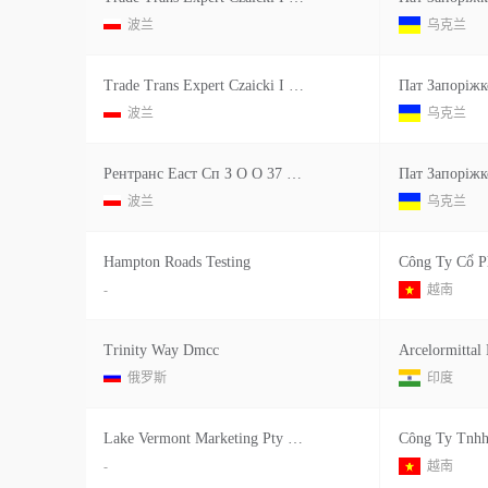
波兰
乌克兰
Trade Trans Expert Czaicki I Czaicki Sp Z O O 41 260 Slawkow Ul Debowa Gora 29 Польша
波兰
乌克兰
Рентранс Еаст Сп З О О 37 700 Перемисль Кровники 93 А Польща
波兰
乌克兰
Hampton Roads Testing
-
越南
Trinity Way Dmcc
俄罗斯
印度
Lake Vermont Marketing Pty Ltd.
-
越南