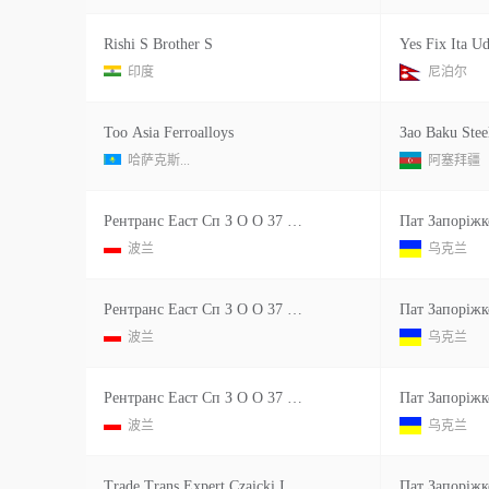
Rishi S Brother S
Yes Fix Ita U
印度
尼泊尔
Тоо Asia Ferroalloys
Зао Baku Stee
哈萨克斯...
阿塞拜疆
Рентранс Еаст Сп З О О 37 700 Перемисль Кровники 93 А Польща
波兰
乌克兰
Рентранс Еаст Сп З О О 37 700 Перемисль Кровники 93 А Польща
波兰
乌克兰
Рентранс Еаст Сп З О О 37 700 Перемисль Кровники 93 А Польща
波兰
乌克兰
Trade Trans Expert Czaicki I Czaicki Sp Z O O 41 260 Slawkow Ul Debowa Gora 29 Польша