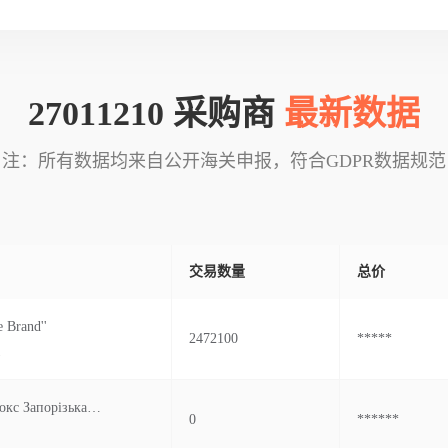
27011210 采购商
最新数据
注：所有数据均来自公开海关申报，符合GDPR数据规范
交易数量
总价
e Brand''
2472100
*****
.
Пат Запоріжкокс Запорізька Обл М Запоріжжя Вул Діагональна 4 Україна
0
******