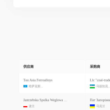
供应商
采购商
Too Asia Ferroalloys
Llc ''coal-trad
哈萨克斯...
乌兹别克..
Jastrzebska Spolka Weglowa S A Kopalnia Wegla Kamiennego Borynia Zofiowka Ruch Borynia Ribnicka 6
波兰
乌克兰