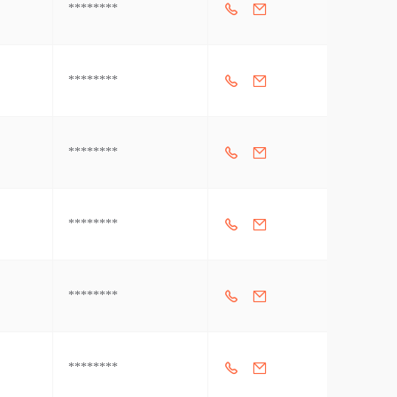
********
********
********
********
********
********