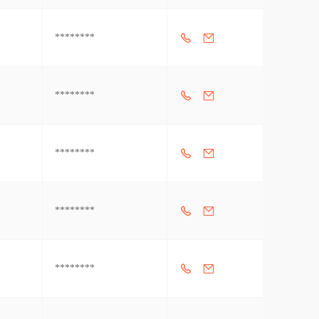
********
********
********
********
********