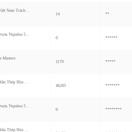
Công Ty Sgs Việt Nam Trách Nhiệm Hữu Hạn
14
**
Прат Камет Сталь Україна 51925 Дніпропетровська Обл М Кам Янське Вул Соборна 18
0
******
e Masters
1179
*****
.
Công Ty Cổ Phần Thép Hòa Phát Dung Quất
46205
*******
Прат Камет Сталь Україна 51925 Дніпропетровська Обл М Кам Янське Вул Соборна 18
0
********
Công Ty Cổ Phần Thép Hòa Phát Dung Quất