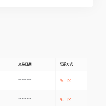
交易日期
联系方式
********
********