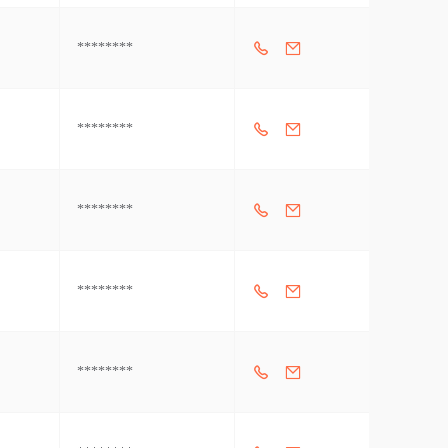
********
********
********
********
********