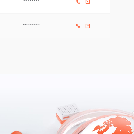
********
********