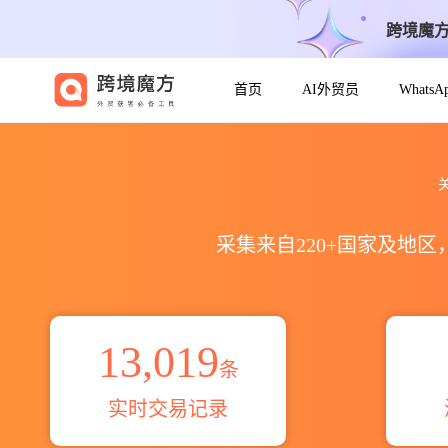
跨境魔
首页
AI外贸员
Whats
2021到202627011210出口到
关
采集来自220+国家及地
13,019
条
实时交易记录