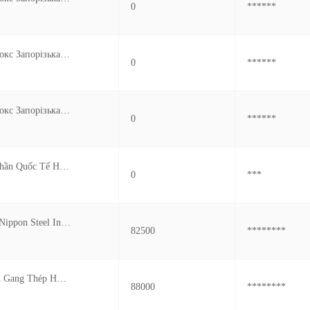
0
******
Пат Запоріжкокс Запорізька Обл М Запоріжжя Вул Діагональна 4 Україна
0
******
Пат Запоріжкокс Запорізька Обл М Запоріжжя Вул Діагональна 4 Україна
0
******
Công Ty Cổ Phần Quốc Tế Hảo Vận
0
***
Arcelormittal Nippon Steel India Ltd.
82500
********
Công Ty Tnhh Gang Thép Hưng Nghiệp Formosa Hà Tĩnh
88000
********