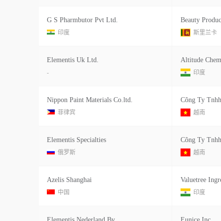
G S Pharmbutor Pvt Ltd.
Beauty Produc
印度
斯里兰卡
Elementis Uk Ltd.
Altitude Chem
-
印度
Nippon Paint Materials Co.ltd.
菲律宾
越南
Elementis Specialties
俄罗斯
越南
Azelis Shanghai
Valuetree Ingr
中国
印度
Elementis Nederland Bv
Eunice Inc.