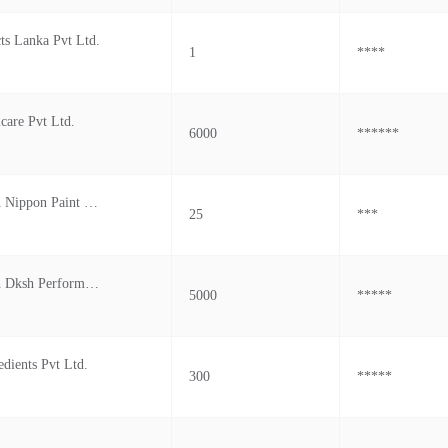
ts Lanka Pvt Ltd.
1
****
care Pvt Ltd.
6000
******
Công Ty Tnhh Nippon Paint Vĩnh Phúc
25
***
Công Ty Tnhh Dksh Performance Materials Việt Nam
5000
*****
edients Pvt Ltd.
300
*****