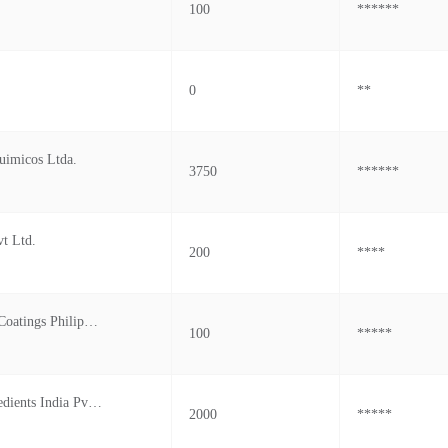
100
******
0
**
uimicos Ltda.
3750
******
vt Ltd.
200
****
Nippon Paint Coatings Philippines
100
*****
Brenntag Ingredients India Pvt.ltd.
2000
*****