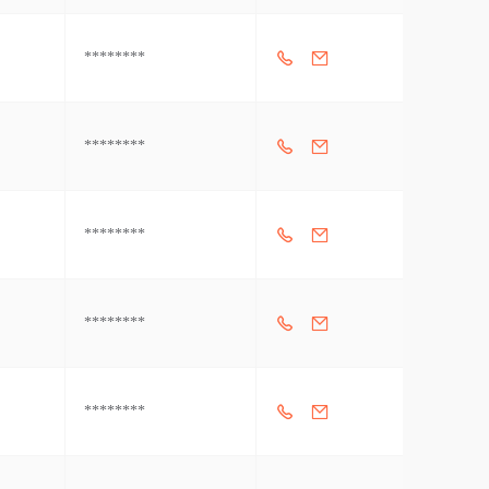
********
********
********
********
********