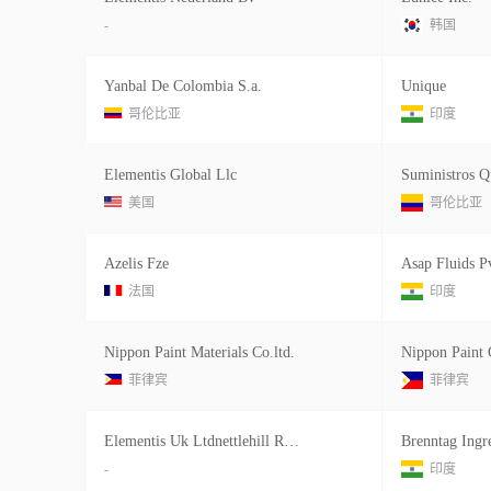
-
韩国
Yanbal De Colombia S.a.
Unique
哥伦比亚
印度
Elementis Global Llc
Suministros Q
美国
哥伦比亚
Azelis Fze
Asap Fluids P
法国
印度
Nippon Paint Materials Co.ltd.
菲律宾
菲律宾
Elementis Uk Ltdnettlehill Road Houstoun Industrial Esta Te, Livingston Eh54-5dl Sco Tland , , United Kingdom United Kingdomunited Kingdom
-
印度