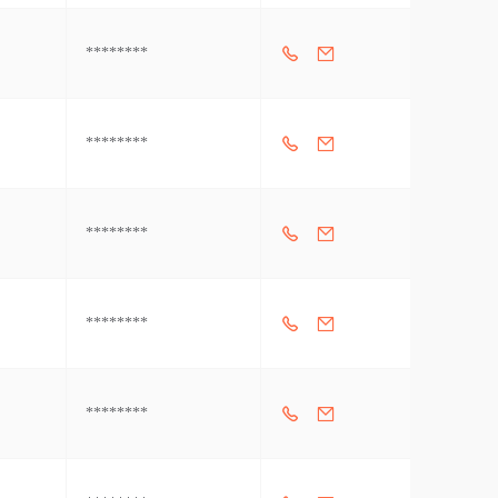
********
********
********
********
********