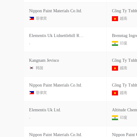
Nippon Paint Materials Co.ltd.
菲律宾
越南
Elementis Uk Ltdnettlehill Road Houstoun Industrial Esta Te, Livingston Eh54-5dl Sco Tland , , United Kingdom United Kingdomunited Kingdom
-
印度
Kangnam Jevisco
韩国
越南
Nippon Paint Materials Co.ltd.
菲律宾
越南
Elementis Uk Ltd.
Altitude Chem
-
印度
Nippon Paint Materials Co.ltd.