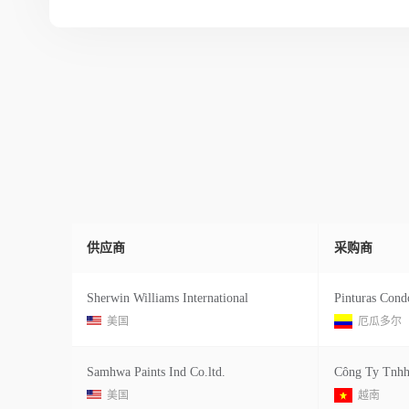
供应商
采购商
Sherwin Williams International
Pinturas Condo
美国
厄瓜多尔
Samhwa Paints Ind Co.ltd.
Công Ty Tnh
美国
越南