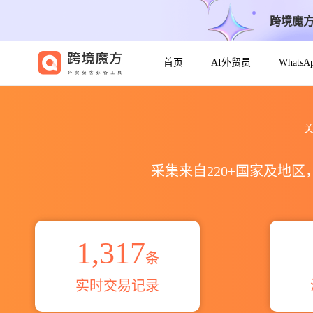
跨境魔
首页
AI外贸员
Whats
2021到2026bentone 38出口
关
采集来自220+国家及地
1,317
条
实时交易记录