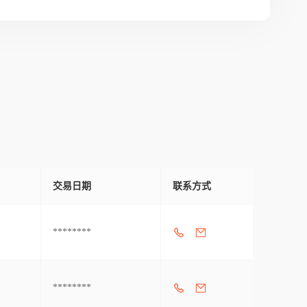
交易日期
联系方式
********
********