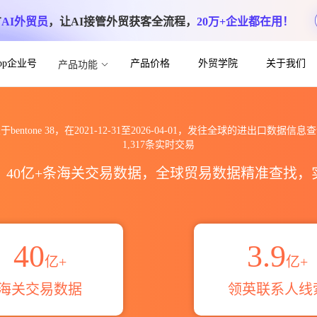
方
AI外贸员
，让AI接管外贸获客全流程，
20万+企业都在用！
App企业号
产品价格
外贸学院
关于我们
产品功能
到全球海关进出口数据信息查询_跨境魔方
于bentone 38，在2021-12-31至2026-04-01，发往全球的进出口数据信息
1,317条实时交易
区，40亿+条海关交易数据，全球贸易数据精准查找
40
3.9
亿+
亿+
海关交易数据
领英联系人线