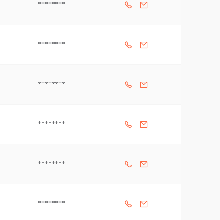
********
********
********
********
********
********