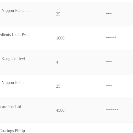
Công Ty Tnhh Nippon Paint Vĩnh Phúc
25
***
Brenntag Ingredients India Pvt.ltd.
1000
*****
Công Ty Tnhh Kangnam Jevisco Việt Nam
4
***
Công Ty Tnhh Nippon Paint Việt Nam Hà Nội
25
***
care Pvt Ltd.
4500
******
Nippon Paint Coatings Philippines