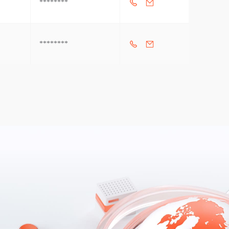
********
********