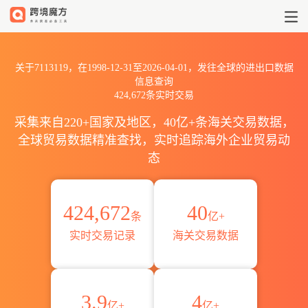
1998到20267113119出口到全
关于7113119，在1998-12-31至2026-04-01，发往全球的进出口数据
信息查询
424,672条实时交易
采集来自220+国家及地区，40亿+条海关交易数据，
全球贸易数据精准查找，实时追踪海外企业贸易动
态
424,672
40
条
亿+
实时交易记录
海关交易数据
3.9
4
亿+
亿+