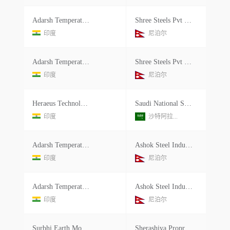
Adarsh Temperature
Shree Steels Pvt Ltd.
印度
尼泊尔
Adarsh Temperature
Shree Steels Pvt Ltd.
印度
尼泊尔
Heraeus Technologies India Pvt.ltd.
Saudi National Steel Factory Co
印度
沙特阿拉...
Adarsh Temperature
Ashok Steel Industrises Ltd.
印度
尼泊尔
Adarsh Temperature
Ashok Steel Industrises Ltd.
印度
尼泊尔
Surbhi Earth Moving
Sherashiya Proprietary Limited