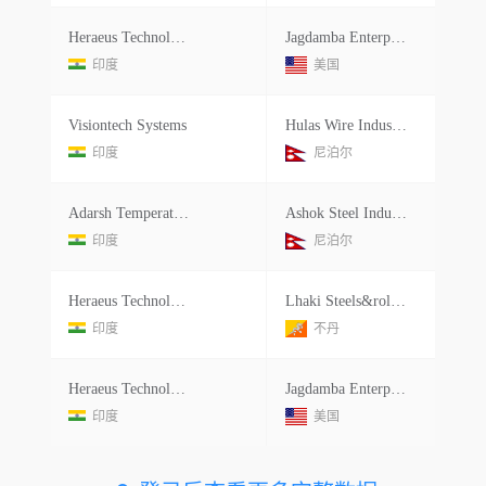
Heraeus Technologies India Pvt.ltd.
Jagdamba Enterprises
印度
美国
Visiontech Systems
Hulas Wire Industries Ltd.
印度
尼泊尔
Adarsh Temperature
Ashok Steel Industrises Ltd.
印度
尼泊尔
Heraeus Technologies India Pvt.ltd.
Lhaki Steels&rolling Pvt Ltd.
印度
不丹
Heraeus Technologies India Pvt.ltd.
Jagdamba Enterprises
印度
美国