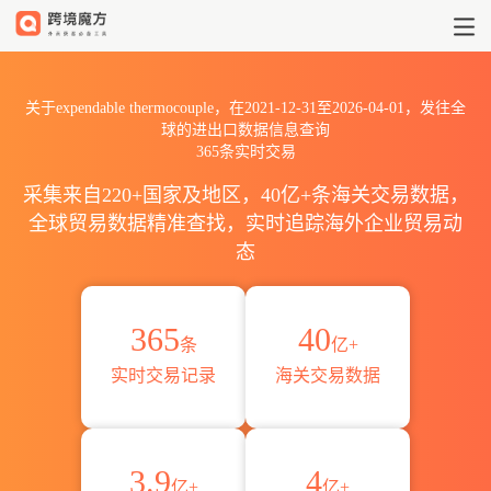
2021到2026expendable the
关于expendable thermocouple，在2021-12-31至2026-04-01，发往全
球的进出口数据信息查询
365条实时交易
采集来自220+国家及地区，40亿+条海关交易数据，
全球贸易数据精准查找，实时追踪海外企业贸易动
态
365
40
条
亿+
实时交易记录
海关交易数据
3.9
4
亿+
亿+