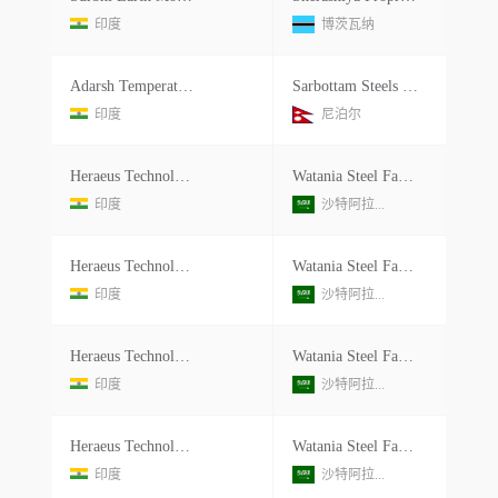
印度
博茨瓦纳
Adarsh Temperature
Sarbottam Steels Pvt Ltd.
印度
尼泊尔
Heraeus Technologies India Pvt.ltd.
Watania Steel Factoryl.l.c
印度
沙特阿拉...
Heraeus Technologies India Pvt.ltd.
Watania Steel Factoryl.l.c
印度
沙特阿拉...
Heraeus Technologies India Pvt.ltd.
Watania Steel Factoryl.l.c
印度
沙特阿拉...
Heraeus Technologies India Pvt.ltd.
Watania Steel Factoryl.l.c
印度
沙特阿拉...