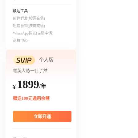
触达工具
邮件群发(按需充值)
短信营销(按需充值)
WhatsApp群发(自助申请)
商机中心
个人版
领英人脉一目了然
1899
/年
¥
赠送100元通用余额
立即开通