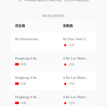
注：所有数据均来自公开海关申报，符合GDPR数据规范
横向拖动查看更多
供应商
采购商
Ihi Infrastructure Systems Co.ltd.
Ihi Smcc Joint Venture
-
日本
Hongkong A Bo Luo Industrial Co.ltd.
A Bo Luo Materials Vietnam Co.ltd.
中国
日本
Hongkong A Bo Luo Industrial Co.ltd.
A Bo Luo Materials Vietnam Co.ltd.
中国
日本
Hongkong A Bo Luo Industrial Co.ltd.
A Bo Luo Materials Vietnam Co.ltd.
中国
日本