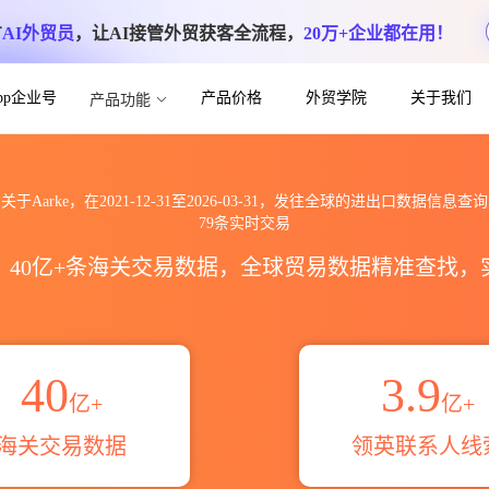
方
AI外贸员
，让AI接管外贸获客全流程，
20万+企业都在用！
App企业号
产品价格
外贸学院
关于我们
产品功能
海关进出口数据信息查询_跨境魔方
关于Aarke，在2021-12-31至2026-03-31，发往全球的进出口数据信息查询
79条实时交易
区，40亿+条海关交易数据，全球贸易数据精准查找
40
3.9
亿+
亿+
海关交易数据
领英联系人线