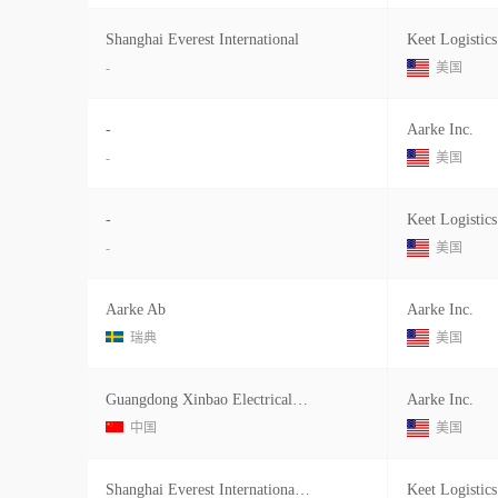
Shanghai Everest International
Keet Logistics
-
美国
-
Aarke Inc.
-
美国
-
Keet Logistics
-
美国
Aarke Ab
Aarke Inc.
瑞典
美国
Guangdong Xinbao Electrical Applian
Aarke Inc.
中国
美国
Shanghai Everest International Logistics Co. Ltd
Keet Logistics