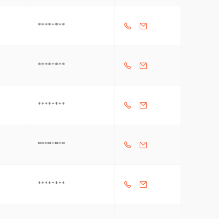
********
********
********
********
********