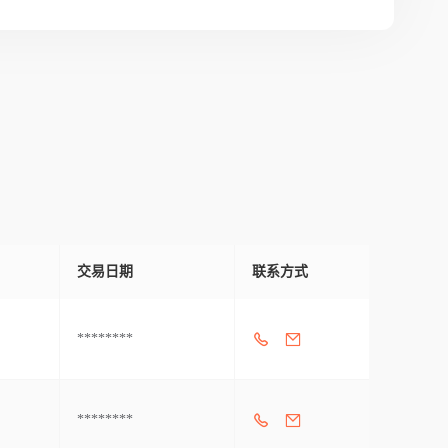
交易日期
联系方式
********
********