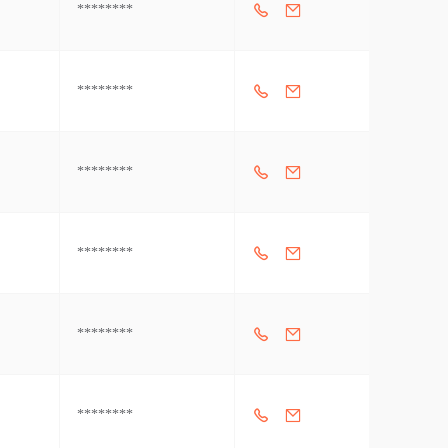
********
********
********
********
********
********