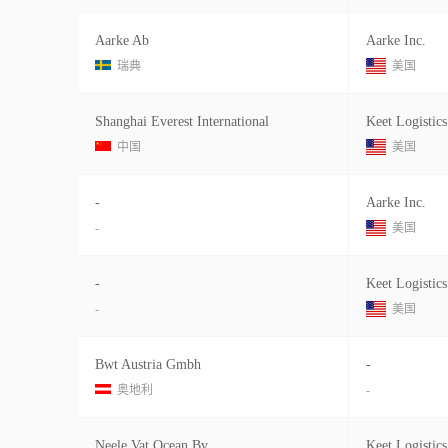
Aarke Ab
Aarke Inc.
瑞典
美国
Shanghai Everest International
Keet Logistics
中国
美国
-
Aarke Inc.
-
美国
-
Keet Logistics
-
美国
Bwt Austria Gmbh
-
奥地利
-
Neele Vat Ocean Bv
Keet Logistics