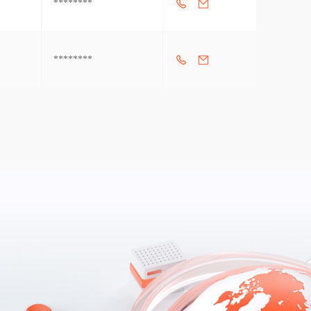
********
********