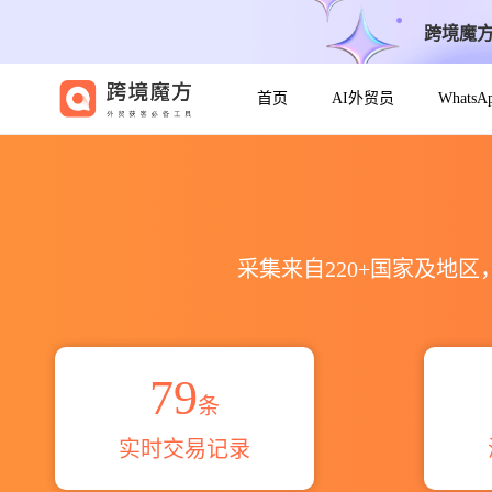
跨境魔
首页
AI外贸员
Whats
2021到2026Aarke出口到全球
采集来自220+国家及地
79
条
实时交易记录