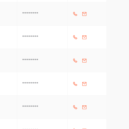
********
********
********
********
********