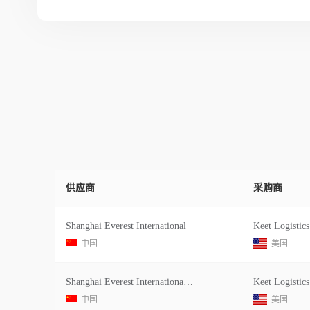
供应商
采购商
Shanghai Everest International
Keet Logistics
中国
美国
Shanghai Everest International Logi
Keet Logistics
中国
美国