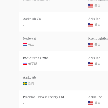
-
美国
Aarke Ab Co
Arks Inc.
-
美国
Neele-vat
Keet Logistics
荷兰
美国
Bwt Austria Gmbh
Arks Inc.
俄罗斯
美国
Aarke Ab
-
瑞典
-
Precision Harvest Factory Ltd.
Aarke Inc.
-
美国