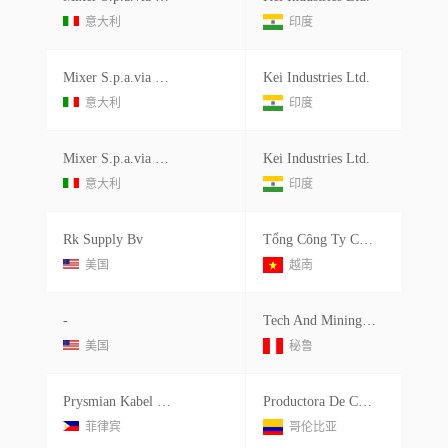
意大利
印度
Mixer S.p.a.via Chiara N. 6/c, 48012 Villa Prati Di Bagnacavallo (ra), Sdnf Italyitaly
Kei Industries Ltd.
意大利
印度
Mixer S.p.a.via Chiara N. 6/c, 48012 Villa Prati Di Bagnacavallo (ra) , Italyitaly
Kei Industries Ltd.
意大利
印度
Rk Supply Bv
Tổng Công Ty Cổ Phần Khoan Và Dịch Vụ Khoan Dầu Khí
美国
越南
-
Tech And Mining Supply Peru E.i.r.l.
美国
秘鲁
Prysmian Kabel Und Systeme Gmbh
Productora De Cables S.a.
菲律宾
哥伦比亚