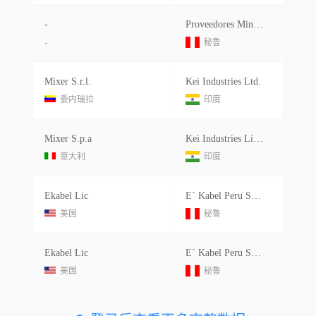
-
Proveedores Mineros S.a.c
-
秘鲁
Mixer S.r.l.
Kei Industries Ltd.
委内瑞拉
印度
Mixer S.p.a
Kei Industries Limited
意大利
印度
Ekabel Lic
E´ Kabel Peru Sociedad Anonima Cerrada
美国
秘鲁
Ekabel Lic
E´ Kabel Peru Sociedad Anonima Cerrada
美国
秘鲁