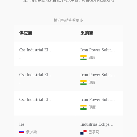
注：所有数据均来自公开海关申报，符合GDPR数据规范
横向拖动查看更多
供应商
采购商
Cse Industrial Electrical Distributors Ltd.
Icon Power Solutions Pvt Ltd.
-
印度
Cse Industrial Electrical Distributors Ltd.
Icon Power Solutions Pvt Ltd.
-
印度
Cse Industrial Electrical Distributors Ltd.
Icon Power Solutions Pvt Ltd.
-
印度
Ies
Industrias Eclipse S.a.
俄罗斯
巴拿马