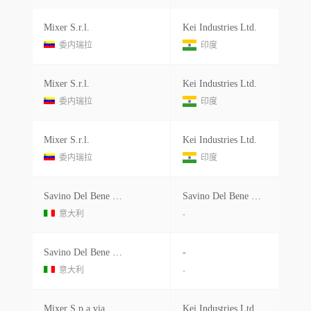
Mixer S.r.l.
Kei Industries Ltd.
委内瑞拉
印度
Mixer S.r.l.
Kei Industries Ltd.
委内瑞拉
印度
Mixer S.r.l.
Kei Industries Ltd.
委内瑞拉
印度
Savino Del Bene Progetti
Savino Del Bene S.p.
意大利
-
Savino Del Bene Progetti
-
意大利
-
Mixer S.p.a.via Chiara N. 6/c, 48012 Villa Prati Di Bagnacavallo (ra) , Italyitaly
Kei Industries Ltd.