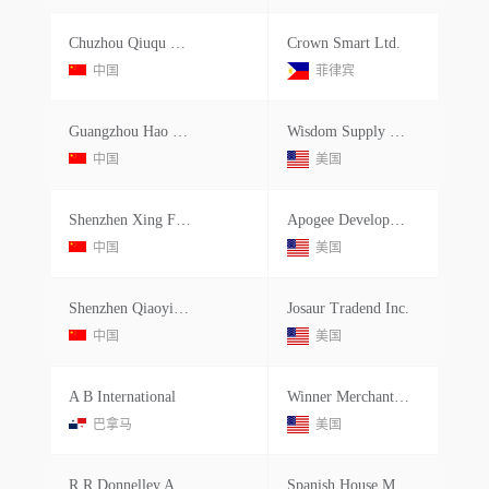
Chuzhou Qiuqu Clothing Co., Ltd
Crown Smart Ltd.
中国
菲律宾
Guangzhou Hao Lun Trade Developm
Wisdom Supply Chain Ltd.
中国
美国
Shenzhen Xing Feng Lian Trading Co
Apogee Development Llc
中国
美国
Shenzhen Qiaoyi Industries Co.ltd.
Josaur Tradend Inc.
中国
美国
A B International
Winner Merchants Inc.
巴拿马
美国
R R Donnelley Asia Printing Soluti
Spanish House Ministies