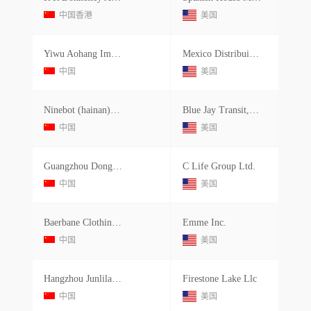
中国香港
美国
Yiwu Aohang Imports Exp Ltd.
Mexico Distribuidor Wenzhou Import Y Export S A De C V
中国
美国
Ninebot (hainan) Tech Co., Ltd.
Blue Jay Transit, Inc.
中国
美国
Guangzhou Dongsen Trade Co Ltd
C Life Group Ltd.
中国
美国
Baerbane Clothing Group Co.ltd.
Emme Inc.
中国
美国
Hangzhou Junlilai Industries Co.ltd.
Firestone Lake Llc
中国
美国