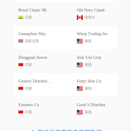
Royal Classic Mills Pvt Ltd.
Old Navy Canada Inc.
印度
加拿大
Guangzhou Shiyuanshi International
Witop Trading Inc.
哥斯达黎...
美国
Dongguan Aowei Sporting Goods
Seac Usa Corp
中国
美国
Century Distributions Ystems Shen
Fenty Skin Llc
中国
美国
Eumetex Co
Good S Distribution
中国
美国