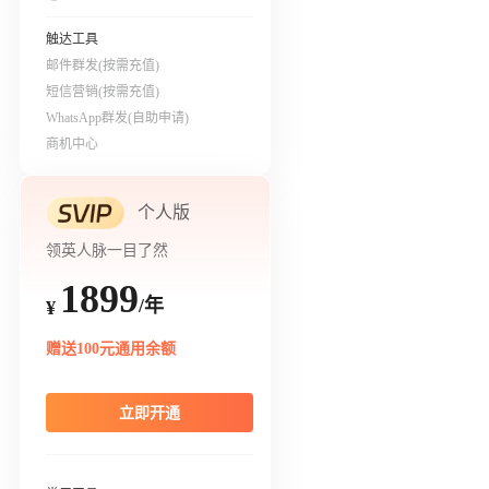
触达工具
邮件群发(按需充值)
短信营销(按需充值)
WhatsApp群发(自助申请)
商机中心
个人版
领英人脉一目了然
1899
/年
¥
赠送100元通用余额
立即开通