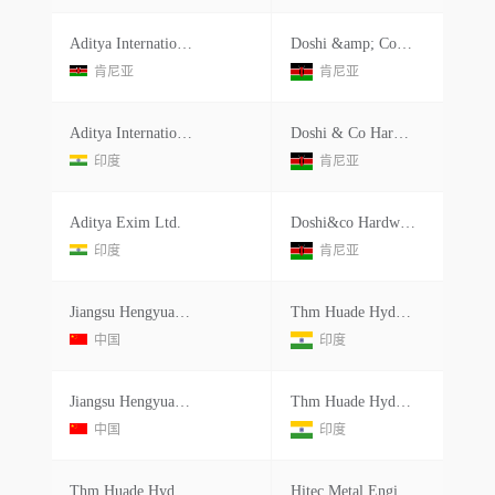
Aditya International
Doshi &amp; Company (hardware) Limited
肯尼亚
肯尼亚
Aditya International
Doshi & Co Hardware Ltd
印度
肯尼亚
Aditya Exim Ltd.
Doshi&co Hardware Ltd.
印度
肯尼亚
Jiangsu Hengyuan Hydraulic Co.ltd.
Thm Huade Hydraulics Pvt Ltd.
中国
印度
Jiangsu Hengyuan Hydraulic Co,ltd
Thm Huade Hydraulics Private Limited
中国
印度
Thm Huade Hydraulics Private Limited
Hitec Metal Engineering Co Llc