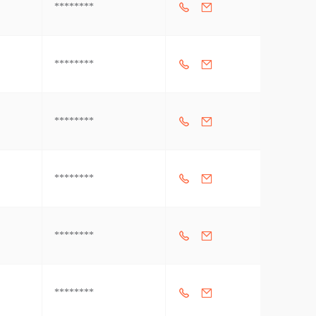
********
********
********
********
********
********