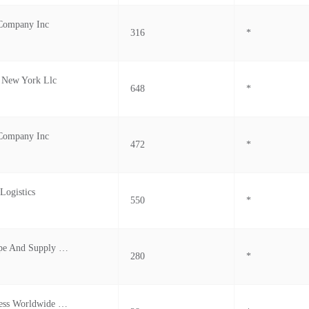
 Company Inc
316
*
s New York Llc
648
*
 Company Inc
472
*
Logistics
550
*
Wellmaster Pipe And Supply Inc.
280
*
Newell's Express Worldwide Logistic