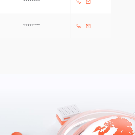
********
********