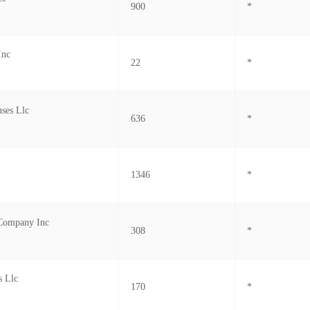
900
*
Inc
22
*
ses Llc
636
*
1346
*
 Company Inc
308
*
s Llc
170
*