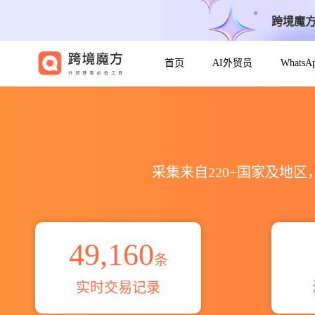
跨境魔
首页
AI外贸员
Whats
2021到2026温室出口到全球海关
采集来自220+国家及地
49,160
条
实时交易记录