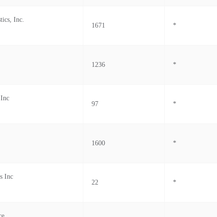
ics, Inc.
1671
*
1236
*
 Inc
97
*
1600
*
s Inc
22
*
ce