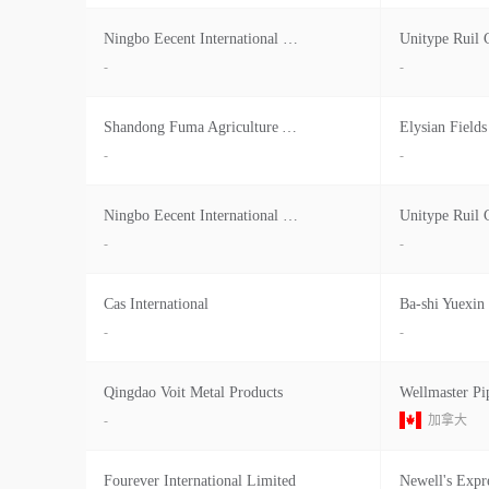
Ningbo Eecent International Trading
Unitype Ruil
-
-
Shandong Fuma Agriculture And
Elysian Field
-
-
Ningbo Eecent International Trading
Unitype Ruil
-
-
Cas International
Ba-shi Yuexin 
-
-
Qingdao Voit Metal Products
-
加拿大
Fourever International Limited