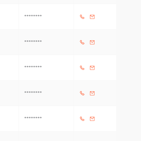
********
********
********
********
********