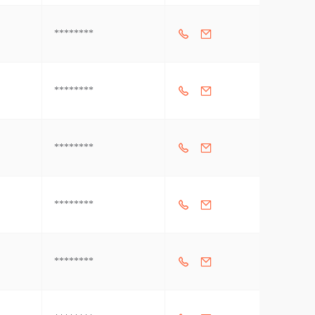
********
********
********
********
********