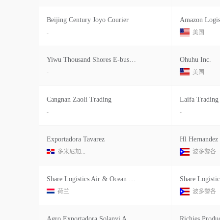
Beijing Century Joyo Courier
Amazon Logist
-
美国
Yiwu Thousand Shores E-business
Ohuhu Inc.
-
美国
Cangnan Zaoli Trading
Laifa Trading
-
-
Exportadora Tavarez
Hl Hernandez
多米尼加...
波多黎各
Share Logistics Air & Ocean B.v.
Share Logistic
荷兰
波多黎各
Agro Exportadora Solanyi A. Srl
Richies Produ