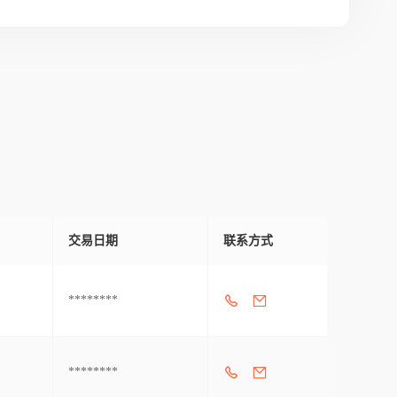
交易日期
联系方式
********
********