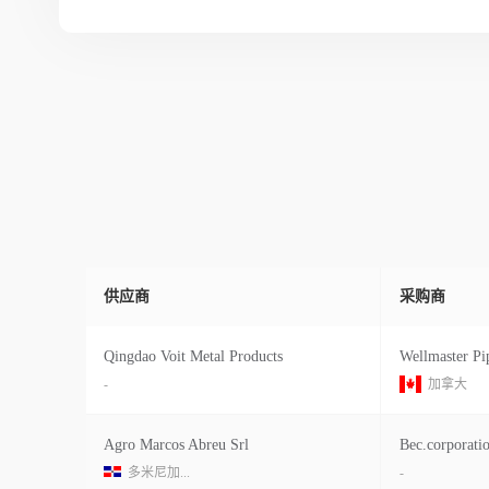
供应商
采购商
Qingdao Voit Metal Products
-
加拿大
Agro Marcos Abreu Srl
Bec.corporatio
多米尼加...
-