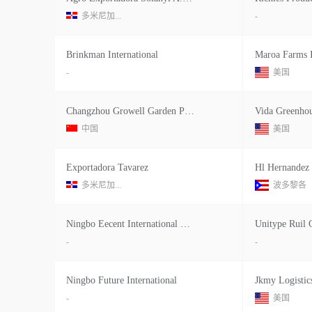
多米尼加...
-
Brinkman International
Maroa Farms 
-
美国
Changzhou Growell Garden Products
Vida Greenhou
中国
美国
Exportadora Tavarez
Hl Hernandez
多米尼加...
波多黎各
Ningbo Eecent International Trading
Unitype Ruil
-
-
Ningbo Future International
Jkmy Logistic
-
美国